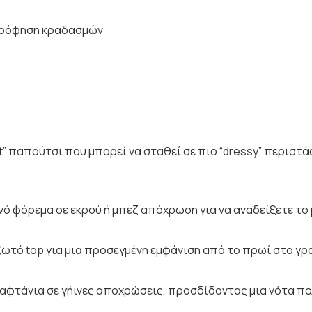
ορρόφηση κραδασμών
lat” παπούτσι που μπορεί να σταθεί σε πιο “dressy” περισ
ινό φόρεμα σε εκρού ή μπεζ απόχρωση για να αναδείξετε τ
αξωτό top για μια προσεγμένη εμφάνιση από το πρωί στο γρ
αφτάνια σε γήινες αποχρώσεις, προσδίδοντας μια νότα πολ