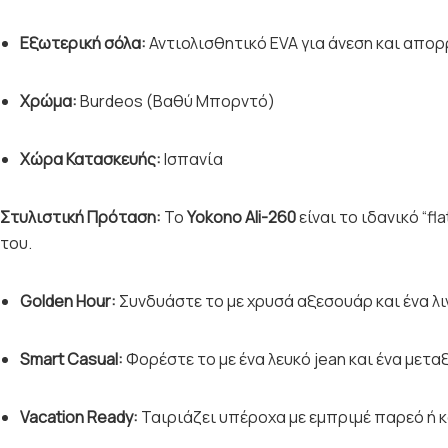
Εξωτερική σόλα:
Αντιολισθητικό EVA για άνεση και απ
Χρώμα:
Burdeos (Βαθύ Μπορντό)
Χώρα Κατασκευής:
Ισπανία
Στυλιστική Πρόταση:
Το
Yokono Ali-260
είναι το ιδανικό “f
του.
Golden Hour:
Συνδυάστε το με χρυσά αξεσουάρ και ένα λ
Smart Casual:
Φορέστε το με ένα λευκό jean και ένα μετ
Vacation Ready:
Ταιριάζει υπέροχα με εμπριμέ παρεό ή κ