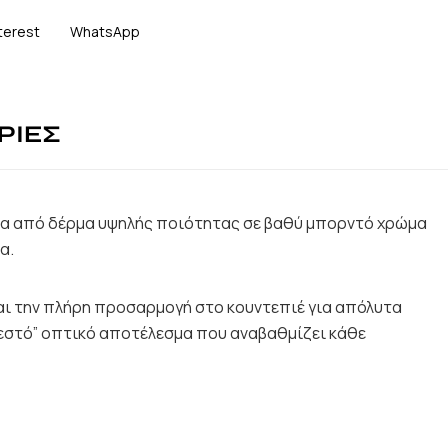
terest
WhatsApp
ΡΙΕΣ
νία από δέρμα υψηλής ποιότητας σε βαθύ μπορντό χρώμα
α.
αι την πλήρη προσαρμογή στο κουντεπιέ για απόλυτα
ζεστό” οπτικό αποτέλεσμα που αναβαθμίζει κάθε