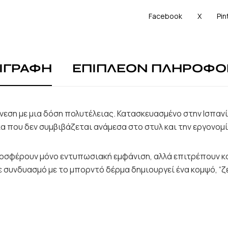
Facebook
X
Pin
ΙΓΡΑΦΗ
ΕΠΙΠΛΕΟΝ ΠΛΗΡΟΦΟ
νεση με μια δόση πολυτέλειας. Κατασκευασμένο στην Ισπα
κα που δεν συμβιβάζεται ανάμεσα στο στυλ και την εργονομί
ροσφέρουν μόνο εντυπωσιακή εμφάνιση, αλλά επιτρέπουν κ
ε συνδυασμό με το μπορντό δέρμα δημιουργεί ένα κομψό, “