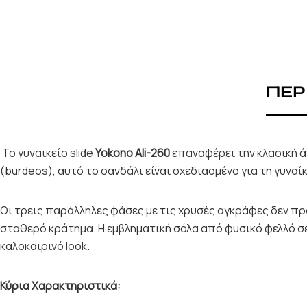
ΠΕΡ
Το γυναικείο slide
Yokono Ali-260
επαναφέρει την κλασική ά
(burdeos), αυτό το σανδάλι είναι σχεδιασμένο για τη γυναί
Οι τρεις παράλληλες φάσες με τις χρυσές αγκράφες δεν π
σταθερό κράτημα. Η εμβληματική σόλα από φυσικό φελλό σ
καλοκαιρινό look.
Κύρια Χαρακτηριστικά: