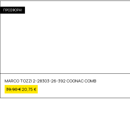
ΠΡΟΣΦΟΡΑ!
MARCO TOZZI 2-28303-26-392 COGNAC COMB
39,90
€
20,75
€