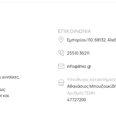
ΕΠΙΚΟΙΝΩΝΙΑ
Εμπορίου 110, 68132, Αλ
25510 36211
info@ilmio.gr
 γυναίκες,
Υπεύθυνος καταστήματ
Αθανάσιος Μπουζουκίδ
πως
Αριθμός ΓΕΜΗ
er και
47727200