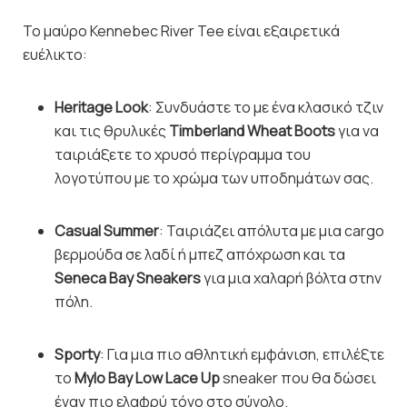
Το μαύρο Kennebec River Tee είναι εξαιρετικά
ευέλικτο:
Heritage Look
: Συνδυάστε το με ένα κλασικό τζιν
και τις θρυλικές
Timberland Wheat Boots
για να
ταιριάξετε το χρυσό περίγραμμα του
λογοτύπου με το χρώμα των υποδημάτων σας.
Casual Summer
: Ταιριάζει απόλυτα με μια cargo
βερμούδα σε λαδί ή μπεζ απόχρωση και τα
Seneca Bay Sneakers
για μια χαλαρή βόλτα στην
πόλη.
Sporty
: Για μια πιο αθλητική εμφάνιση, επιλέξτε
το
Mylo Bay Low Lace Up
sneaker που θα δώσει
έναν πιο ελαφρύ τόνο στο σύνολο.