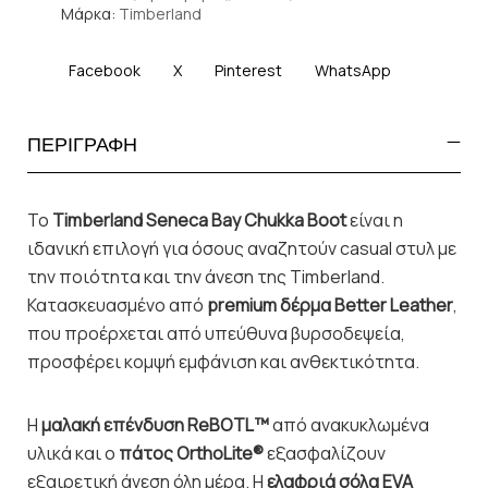
Μάρκα:
Timberland
Facebook
X
Pinterest
WhatsApp
ΠΕΡΙΓΡΑΦΗ
Το
Timberland Seneca Bay Chukka Boot
είναι η
ιδανική επιλογή για όσους αναζητούν casual στυλ με
την ποιότητα και την άνεση της Timberland.
Κατασκευασμένο από
premium δέρμα Better Leather
,
που προέρχεται από υπεύθυνα βυρσοδεψεία,
προσφέρει κομψή εμφάνιση και ανθεκτικότητα.
Η
μαλακή επένδυση ReBOTL™
από ανακυκλωμένα
υλικά και ο
πάτος OrthoLite®
εξασφαλίζουν
εξαιρετική άνεση όλη μέρα. Η
ελαφριά σόλα EVA