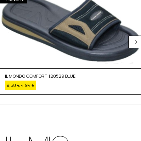
IL MONDO COMFORT 120529 BLUE
9,50
€
4,94
€