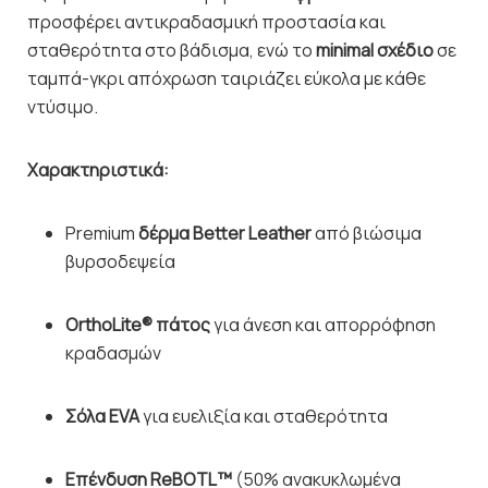
προσφέρει αντικραδασμική προστασία και
σταθερότητα στο βάδισμα, ενώ το
minimal σχέδιο
σε
ταμπά-γκρι απόχρωση ταιριάζει εύκολα με κάθε
ντύσιμο.
Χαρακτηριστικά:
Premium
δέρμα Better Leather
από βιώσιμα
βυρσοδεψεία
OrthoLite® πάτος
για άνεση και απορρόφηση
κραδασμών
Σόλα EVA
για ευελιξία και σταθερότητα
Επένδυση ReBOTL™
(50% ανακυκλωμένα