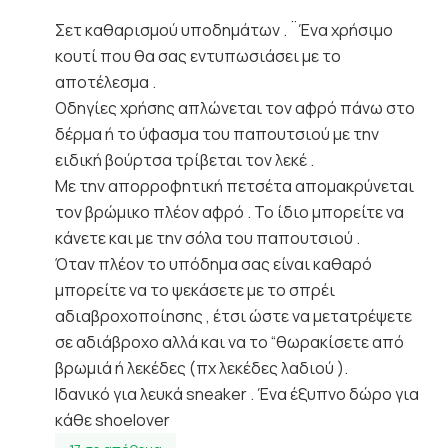
Σετ καθαρισμού υποδημάτων . ¨Ένα χρήσιμο
κουτί που θα σας εντυπωσιάσει με το
αποτέλεσμα .
Οδηγίες χρήσης απλώνεται τον αφρό πάνω στο
δέρμα ή το ύφασμα του παπουτσιού με την
ειδική βούρτσα τρίβεται τον λεκέ .
Με την απορροφητική πετσέτα απομακρύνεται
τον βρώμικο πλέον αφρό . Το ίδιο μπορείτε να
κάνετε και με την σόλα του παπουτσιού .
Όταν πλέον το υπόδημα σας είναι καθαρό
μπορείτε να το ψεκάσετε με το σπρέι
αδιαβροχοποίησης , έτσι ώστε να μετατρέψετε
σε αδιάβροχο αλλά και να το “θωρακίσετε από
βρωμιά ή λεκέδες (πχ λεκέδες λαδιού ).
Ιδανικό για λευκά sneaker . Ένα έξυπνο δώρο για
κάθε shoelover