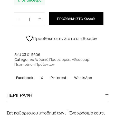
17 σε απόθεμα
ΠΡΟΣΘΗΚΗ ΣΤΟ ΚΑΛΑΘΙ
Πρόσθήκη στην λίστα επιθυμιών
SKU
03.01.5606
Categories
Ανδρικά Προσφορές
,
Αξεσουάρ
,
Περιποίηση Προϊόντων
Facebook
X
Pinterest
WhatsApp
ΠΕΡΙΓΡΑΦΗ
Σετ καθαρισμού υποδημάτων . ¨Ένα χρήσιμο κουτί