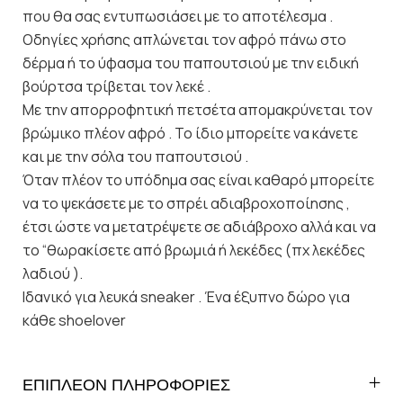
που θα σας εντυπωσιάσει με το αποτέλεσμα .
Οδηγίες χρήσης απλώνεται τον αφρό πάνω στο
δέρμα ή το ύφασμα του παπουτσιού με την ειδική
βούρτσα τρίβεται τον λεκέ .
Με την απορροφητική πετσέτα απομακρύνεται τον
βρώμικο πλέον αφρό . Το ίδιο μπορείτε να κάνετε
και με την σόλα του παπουτσιού .
Όταν πλέον το υπόδημα σας είναι καθαρό μπορείτε
να το ψεκάσετε με το σπρέι αδιαβροχοποίησης ,
έτσι ώστε να μετατρέψετε σε αδιάβροχο αλλά και να
το “θωρακίσετε από βρωμιά ή λεκέδες (πχ λεκέδες
λαδιού ).
Ιδανικό για λευκά sneaker . Ένα έξυπνο δώρο για
κάθε shoelover
ΕΠΙΠΛΕΟΝ ΠΛΗΡΟΦΟΡΙΕΣ