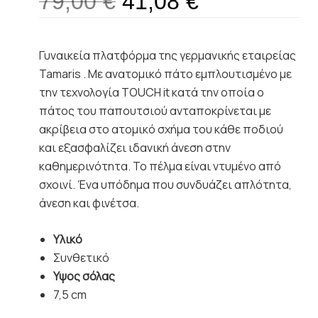
79,00
€
41,08
€
Γυναικεία πλατφόρμα της γερμανικής εταιρείας
Tamaris . Με ανατομικό πάτο εμπλουτισμένο με
την τεχνολογία TOUCH it κατά την οποία ο
πάτος του παπουτσιού ανταποκρίνεται με
ακρίβεια στο ατομικό σχήμα του κάθε ποδιού
και εξασφαλίζει ιδανική άνεση στην
καθημερινότητα. Το πέλμα είναι ντυμένο από
σχοινί. Ένα υπόδημα που συνδυάζει απλότητα,
άνεση και φινέτσα.
Υλικό
Συνθετικό
Υψος σόλας
7,5 cm