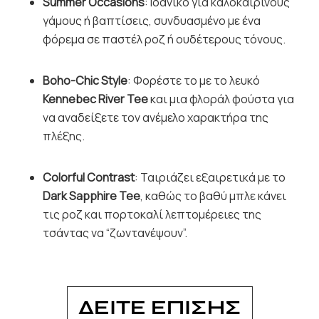
Summer Occasions
: Ιδανικό για καλοκαιρινούς
γάμους ή βαπτίσεις, συνδυασμένο με ένα
φόρεμα σε παστέλ ροζ ή ουδέτερους τόνους.
Boho-Chic Style
: Φορέστε το με το λευκό
Kennebec River Tee
και μια φλοράλ φούστα για
να αναδείξετε τον ανέμελο χαρακτήρα της
πλέξης.
Colorful Contrast
: Ταιριάζει εξαιρετικά με το
Dark Sapphire Tee
, καθώς το βαθύ μπλε κάνει
τις ροζ και πορτοκαλί λεπτομέρειες της
τσάντας να “ζωντανέψουν”.
ΔΕΙΤΕ ΕΠΙΣΗΣ