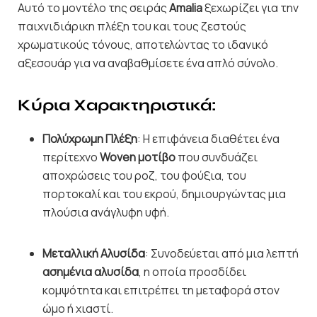
Αυτό το μοντέλο της σειράς
Amalia
ξεχωρίζει για την
παιχνιδιάρικη πλέξη του και τους ζεστούς
χρωματικούς τόνους, αποτελώντας το ιδανικό
αξεσουάρ για να αναβαθμίσετε ένα απλό σύνολο.
Κύρια Χαρακτηριστικά:
Πολύχρωμη Πλέξη
: Η επιφάνεια διαθέτει ένα
περίτεχνο
Woven μοτίβο
που συνδυάζει
αποχρώσεις του ροζ, του φούξια, του
πορτοκαλί και του εκρού, δημιουργώντας μια
πλούσια ανάγλυφη υφή.
Μεταλλική Αλυσίδα
: Συνοδεύεται από μια λεπτή
ασημένια αλυσίδα
, η οποία προσδίδει
κομψότητα και επιτρέπει τη μεταφορά στον
ώμο ή χιαστί.