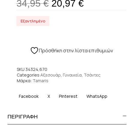
34,95
€
20,97
€
Εξαντλημένο
Πρόσθήκη στην λίστα επιθυμιών
SKU
34324,670
Categories
Αξεσουάρ
,
Γυναικεία
,
Τσάντες
Μάρκα:
Tamaris
Facebook
X
Pinterest
WhatsApp
ΠΕΡΙΓΡΑΦΗ