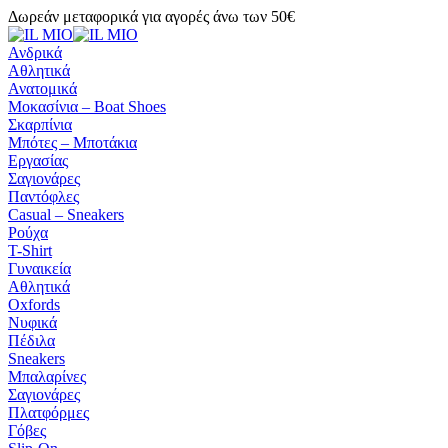
Δωρεάν μεταφορικά για αγορές άνω των 50€
Ανδρικά
Αθλητικά
Ανατομικά
Μοκασίνια – Boat Shoes
Σκαρπίνια
Μπότες – Μποτάκια
Εργασίας
Σαγιονάρες
Παντόφλες
Casual – Sneakers
Ρούχα
T-Shirt
Γυναικεία
Αθλητικά
Oxfords
Νυφικά
Πέδιλα
Sneakers
Μπαλαρίνες
Σαγιονάρες
Πλατφόρμες
Γόβες