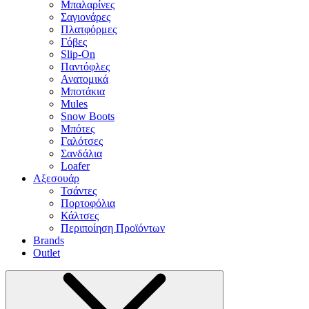
Μπαλαρίνες
Σαγιονάρες
Πλατφόρμες
Γόβες
Slip-On
Παντόφλες
Ανατομικά
Μποτάκια
Mules
Snow Boots
Μπότες
Γαλότσες
Σανδάλια
Loafer
Αξεσουάρ
Τσάντες
Πορτοφόλια
Κάλτσες
Περιποίηση Προϊόντων
Brands
Outlet