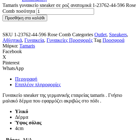
Tamaris γυναικείο sneaker σε ροζ ανατομικά 1-23762-44-596 Rose
Comb ποσότητα
Προσθήκη στο καλάθι
SKU
1-23762-44-596 Rose Comb
Categories
Outlet
,
Sneakers
,
Αθλητικά
,
Γυναικεία
,
Γυναικείες Προσφορές
Tag
Προσφορά
Μάρκα:
Tamaris
Facebook
X
Pinterest
WhatsApp
Περιγραφή
Επιπλέον πληροφορίες
Γυναικείο sneaker της γερμανικής εταιρείας tamaris . Γνήσιο
μαλακό δέρμα που εφαρμόζει ακριβώς στο πόδι .
Υλικό
Δέρμα
Ύψος σόλας
4cm
Βάρος
Μ/Δ