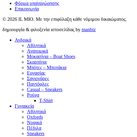
Φόρμα υπαναχώρησης
Επικοινωνία
© 2026 IL MIO. Με την επιφύλαξη κάθε νόμιμου δικαιώματος.
δημιουργία & φιλοξενία ιστοσελίδας by
manbiz
Ανδρικά
Αθλητικά
Ανατομικά
Μοκασίνια – Boat Shoes
Σκαρπίνια
Μπότες – Μποτάκια
Εργασίας
Σαγιονάρες
Παντόφλες
Casual – Sneakers
Ρούχα
T-Shirt
Γυναικεία
Αθλητικά
Oxfords
Νυφικά
Πέδιλα
Sneakers