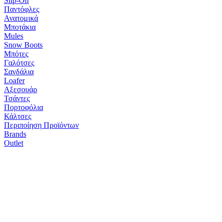
Slip-On
Παντόφλες
Ανατομικά
Μποτάκια
Mules
Snow Boots
Μπότες
Γαλότσες
Σανδάλια
Loafer
Αξεσουάρ
Τσάντες
Πορτοφόλια
Κάλτσες
Περιποίηση Προϊόντων
Brands
Outlet