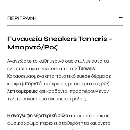
ΠΕΡΙΓΡΑΦΗ
Γυναικεία Sneakers Tamaris –
Μπορντό/Ροζ
Ανανεώστε το καθημερινό σας στυλ με αυτά τα
εντυπωσιακά sneakers από την
Tamaris
.
Κατασκευασμένα από ποιοτικό suede δέρμα σε
κομψή
μπορντό
απόχρωση, με διακριτικές
ροζ
λεπτομέρειες
και κορδόνια, προσφέρουν έναν
τέλειο συνδυασμό άνεσης και μόδας.
Η
ανάγλυφη εξωτερική σόλα
από καουτσούκ σε
φυσικό χρώμα παρέχει σταθερότητα και άνετο