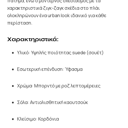
πάτημα, ενώ ο μοντέρνος σχεδιασμός με τα
χαρακτηριστικά ζιγκ-ζαγκ σχέδια στο πλάι
ολοκληρώνουν ένα urban look ιδανικό για κάθε
περίσταση.
Χαρακτηριστικά:
Υλικό: Υψηλής ποιότητας suede (σουέτ)
Εσωτερική επένδυση: Ύφασμα
Χρώμα: Μπορντό με ροζ λεπτομέρειες
Σόλα: Αντιολισθητική καουτσούκ
Κλείσιμο: Κορδόνια