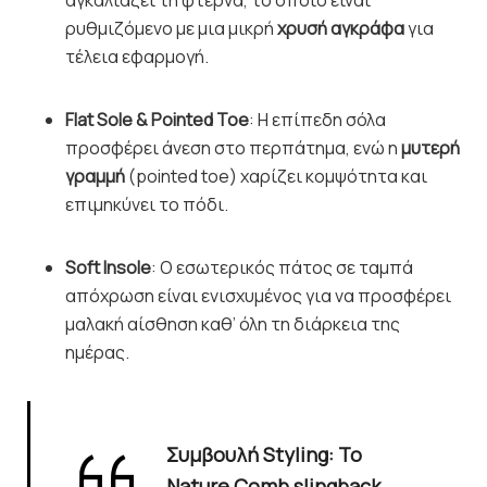
ρυθμιζόμενο με μια μικρή
χρυσή αγκράφα
για
τέλεια εφαρμογή.
Flat Sole & Pointed Toe
: Η επίπεδη σόλα
προσφέρει άνεση στο περπάτημα, ενώ η
μυτερή
γραμμή
(pointed toe) χαρίζει κομψότητα και
επιμηκύνει το πόδι.
Soft Insole
: Ο εσωτερικός πάτος σε ταμπά
απόχρωση είναι ενισχυμένος για να προσφέρει
μαλακή αίσθηση καθ’ όλη τη διάρκεια της
ημέρας.
Συμβουλή Styling
: Το
Nature Comb slingback