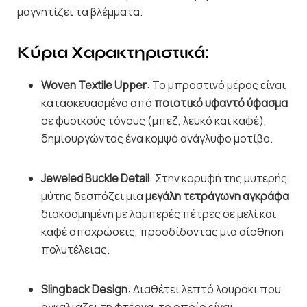
μαγνητίζει τα βλέμματα.
Κύρια Χαρακτηριστικά:
Woven Textile Upper
: Το μπροστινό μέρος είναι
κατασκευασμένο από
ποιοτικό υφαντό ύφασμα
σε φυσικούς τόνους (μπεζ, λευκό και καφέ),
δημιουργώντας ένα κομψό ανάγλυφο μοτίβο.
Jeweled Buckle Detail
: Στην κορυφή της μυτερής
μύτης δεσπόζει μια
μεγάλη τετράγωνη αγκράφα
διακοσμημένη με λαμπερές πέτρες σε μελί και
καφέ αποχρώσεις, προσδίδοντας μια αίσθηση
πολυτέλειας.
Slingback Design
: Διαθέτει λεπτό λουράκι που
αγκαλιάζει τη φτέρνα, το οποίο είναι