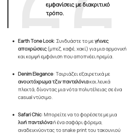
εμφανίσεις με διακριτικό
τρόπο.
Earth Tone Look
: Συνδυάστε το με
γήινες
αποχρώσεις
(μπεζ, καφέ, χακί) για μια αρμονική
και κομψή εμφάνιση που αποπνέει ηρεμία.
Denim Elegance
: Ταιριάζει εξαιρετικά με
ανοιχτόχρωμα τζιν παντελόνια
και λευκά
πλεκτά, δίνοντας μια νότα πολυτέλειας σε ένα
casual ντύσιμο.
Safari Chic
: Μπορείτε να το φορέσετε με μια
λινή παντελόνα
ή ένα σαφάρι φόρεμα,
αναδεικνύοντας το snake print του τακουνιού