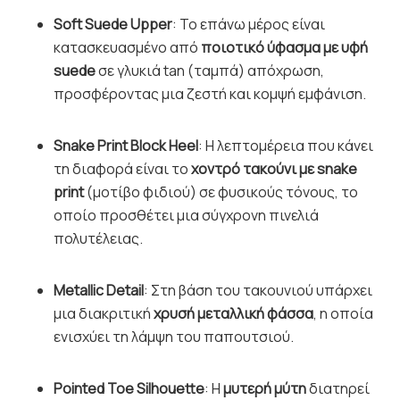
Soft Suede Upper
: Το επάνω μέρος είναι
κατασκευασμένο από
ποιοτικό ύφασμα με υφή
suede
σε γλυκιά tan (ταμπά) απόχρωση,
προσφέροντας μια ζεστή και κομψή εμφάνιση.
Snake Print Block Heel
: Η λεπτομέρεια που κάνει
τη διαφορά είναι το
χοντρό τακούνι με snake
print
(μοτίβο φιδιού) σε φυσικούς τόνους, το
οποίο προσθέτει μια σύγχρονη πινελιά
πολυτέλειας.
Metallic Detail
: Στη βάση του τακουνιού υπάρχει
μια διακριτική
χρυσή μεταλλική φάσσα
, η οποία
ενισχύει τη λάμψη του παπουτσιού.
Pointed Toe Silhouette
: Η
μυτερή μύτη
διατηρεί