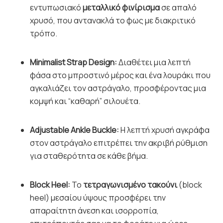
εντυπωσιακό
μεταλλικό φινίρισμα
σε απαλό
χρυσό, που αντανακλά το φως με διακριτικό
τρόπο.
Minimalist Strap Design:
Διαθέτει μια λεπτή
φάσα στο μπροστινό μέρος και ένα λουράκι που
αγκαλιάζει τον αστράγαλο, προσφέροντας μια
κομψή και “καθαρή” σιλουέτα.
Adjustable Ankle Buckle:
Η λεπτή χρυσή αγκράφα
στον αστράγαλο επιτρέπει την ακριβή ρύθμιση
για σταθερότητα σε κάθε βήμα.
Block Heel:
Το
τετραγωνισμένο τακούνι
(block
heel) μεσαίου ύψους προσφέρει την
απαραίτητη άνεση και ισορροπία,