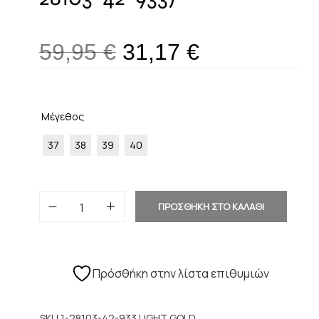
59,95
€
31,17
€
Μέγεθος
37
38
39
40
ΠΡΟΣΘΗΚΗ ΣΤΟ ΚΑΛΑΘΙ
Πρόσθήκη στην λίστα επιθυμιών
SKU
1-28103-42-933 LIGHT GOLD