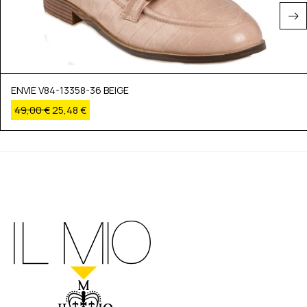
ENVIE V84-13358-36 BEIGE
49,00
€
25,48
€