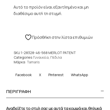
Αυτό το προϊόν είναι εξαντλημένο και μη
διαθέσιμο αυτή τη στιγμή.
Πρόσθήκη στην λίστα επιθυμιών
SKU
1-28328-46-568 MERLOT PATENT
Categories
Γυναικεία
,
Πέδιλα
Μάρκα:
Tamaris
Facebook
X
Pinterest
WhatsApp
ΠΕΡΙΓΡΑΦΗ
Αναδείξτε το στυλ σας με αυτά τα κομψά και θηλυκά