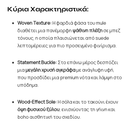
Κύρια Χαρακτηριστικά:
Woven Texture:
Η φαρδιά φάσα του mule
διαθέτει μια πανέμορφη
ψάθινη πλέξη
σε μπεζ
τόνους, η οποία πλαισιώνεται από suede
λεπτομέρειες για πιο προσεγμένο φινίρισμα.
Statement Buckle:
Στο επάνω μέρος δεσπόζει
μια
μεγάλη χρυσή αγκράφα
με ανάγλυφη υφή,
που προσδίδει μια premium νότα και λάμψη στο
υπόδημα.
Wood-Effect Sole:
Η σόλα και το τακούνι έχουν
όψη φυσικού ξύλου
, ενισχύοντας τη γήινη και
boho αισθητική του σχεδίου.