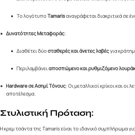
Το λογότυπο
Tamaris
αναγράφεται διακριτικά σε έν
Δυνατότητες Μεταφοράς
:
Διαθέτει δύο
σταθερές και άνετες λαβές
για κράτημ
Περιλαμβάνει
αποσπώμενο και ρυθμιζόμενο λουράκ
Hardware σε Ασημί Τόνους
: Οι μεταλλικοί κρίκοι και οι 
αποτέλεσμα.
Στυλιστική Πρόταση:
Η κρεμ τσάντα της Tamaris είναι το ιδανικό συμπλήρωμα γι