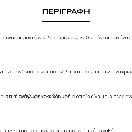
ΠΕΡΙΓΡΑΦΗ
ας πόλης με μοντέρνες λεπτομέρειες, καθιστώντας την ένα
ό για να συνδυαστεί με παστέλ, λευκά ή ακόμα και έντονα 
ηριστική
ανάγλυφη κοκκώδη υφή
, η οποία είναι ιδιαίτερα α
πο της εταιρείας, που κρέμεται κομψά από τη λαβή.