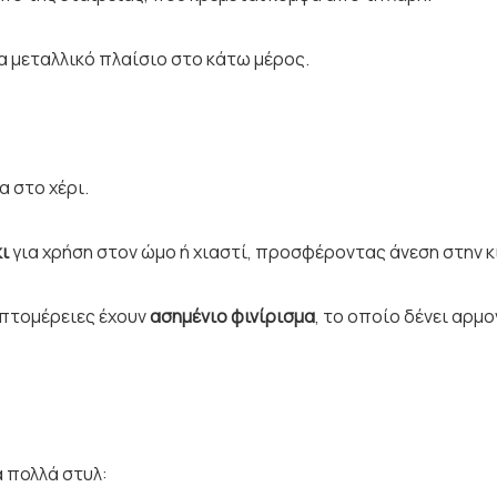
α μεταλλικό πλαίσιο στο κάτω μέρος.
α στο χέρι.
ι
για χρήση στον ώμο ή χιαστί, προσφέροντας άνεση στην κ
λεπτομέρειες έχουν
ασημένιο φινίρισμα
, το οποίο δένει αρμ
α πολλά στυλ: