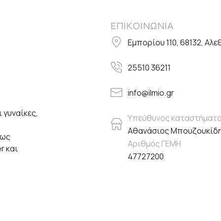
ΕΠΙΚΟΙΝΩΝΙΑ
Εμπορίου 110, 68132, Αλ
25510 36211
info@ilmio.gr
 γυναίκες,
Υπεύθυνος καταστήματ
Αθανάσιος Μπουζουκίδ
πως
Αριθμός ΓΕΜΗ
er και
47727200