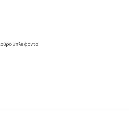
κούρο μπλε φόντο.