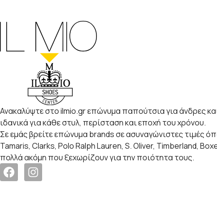
Ανακαλύψτε στο ilmio.gr επώνυμα παπούτσια για άνδρες και
ιδανικά για κάθε στυλ, περίσταση και εποχή του χρόνου.
Σε εμάς βρείτε επώνυμα brands σε ασυναγώνιστες τιμές ό
Tamaris, Clarks, Polo Ralph Lauren, S. Oliver, Timberland, Box
πολλά ακόμη που ξεχωρίζουν για την ποιότητα τους.