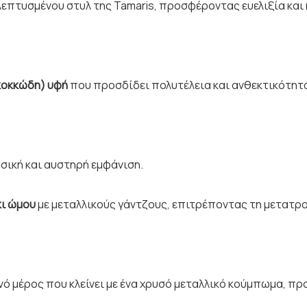
λεπτυσμένου στυλ της Tamaris, προσφέροντας ευελιξία και
(κοκκώδη) υφή
που προσδίδει πολυτέλεια και ανθεκτικότητ
ασική και αυστηρή εμφάνιση.
ι ώμου
με μεταλλικούς γάντζους, επιτρέποντας τη μετατροπ
ό μέρος που κλείνει με ένα χρυσό μεταλλικό κούμπωμα, προ