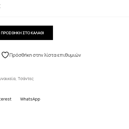
€
ΠΡΟΣΘΗΚΗ ΣΤΟ ΚΑΛΑΘΙ
Πρόσθήκη στην λίστα επιθυμιών
υναικεία
,
Τσάντες
terest
WhatsApp