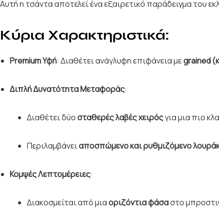
Αυτή η τσάντα αποτελεί ένα εξαιρετικό παράδειγμα του εκ
Κύρια Χαρακτηριστικά:
Premium Υφή
: Διαθέτει ανάγλυφη επιφάνεια με
grained 
Διπλή Δυνατότητα Μεταφοράς
:
Διαθέτει δύο
σταθερές λαβές χειρός
για μια πιο κλ
Περιλαμβάνει
αποσπώμενο και ρυθμιζόμενο λουράκ
Κομψές Λεπτομέρειες
:
Διακοσμείται από μια
οριζόντια φάσα
στο μπροστιν