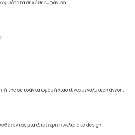
 κομψότητα σε κάθε εμφάνιση.
α.
ή της σε τσάντα ώμου ή χιαστί για μεγαλύτερη άνεση.
σθέτοντας μια ιδιαίτερη πινελιά στο design.