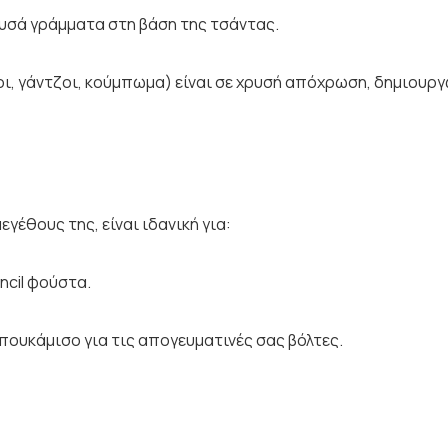
υσά γράμματα στη βάση της τσάντας.
κοι, γάντζοι, κούμπωμα) είναι σε χρυσή απόχρωση, δημιου
γέθους της, είναι ιδανική για:
ncil φούστα.
 πουκάμισο για τις απογευματινές σας βόλτες.