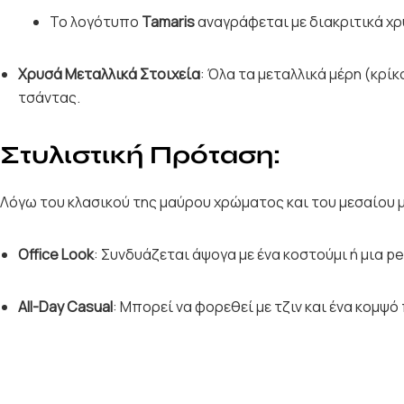
Το λογότυπο
Tamaris
αναγράφεται με διακριτικά χρ
Χρυσά Μεταλλικά Στοιχεία
: Όλα τα μεταλλικά μέρη (κρί
τσάντας.
Στυλιστική Πρόταση:
Λόγω του κλασικού της μαύρου χρώματος και του μεσαίου με
Office Look
: Συνδυάζεται άψογα με ένα κοστούμι ή μια pe
All-Day Casual
: Μπορεί να φορεθεί με τζιν και ένα κομψό