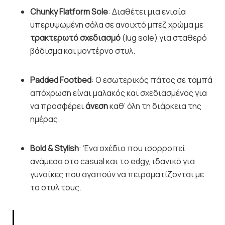
Chunky Flatform Sole
: Διαθέτει μια ενιαία
υπερυψωμένη σόλα σε ανοιχτό μπεζ χρώμα με
τρακτερωτό σχεδιασμό
(lug sole) για σταθερό
βάδισμα και μοντέρνο στυλ.
Padded Footbed
: Ο εσωτερικός πάτος σε ταμπά
απόχρωση είναι μαλακός και σχεδιασμένος για
να προσφέρει
άνεση
καθ’ όλη τη διάρκεια της
ημέρας.
Bold & Stylish
: Ένα σχέδιο που ισορροπεί
ανάμεσα στο casual και το edgy, ιδανικό για
γυναίκες που αγαπούν να πειραματίζονται με
το στυλ τους.