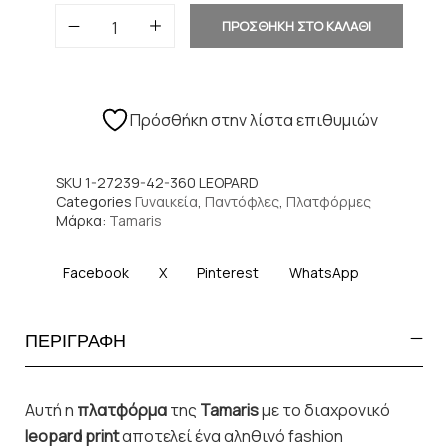
ΠΡΟΣΘΗΚΗ ΣΤΟ ΚΑΛΑΘΙ
Πρόσθήκη στην λίστα επιθυμιών
SKU
1-27239-42-360 LEOPARD
Categories
Γυναικεία
,
Παντόφλες
,
Πλατφόρμες
Μάρκα:
Tamaris
Facebook
X
Pinterest
WhatsApp
ΠΕΡΙΓΡΑΦΗ
Αυτή η
πλατφόρμα
της
Tamaris
με το διαχρονικό
leopard print
αποτελεί ένα αληθινό fashion