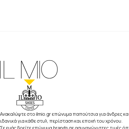
Ανακαλύψτε στο ilmio.gr επώνυμα παπούτσια για άνδρες και
ιδανικά για κάθε στυλ, περίσταση και εποχή του χρόνου.
Σε εμάς βρείτε επώνυμα brands σε ασυναγώνιστες τιμές ό