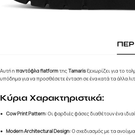
ΠΕΡ
Αυτή η
παντόφλα flatform
της
Tamaris
ξεχωρίζει για το το
υπόδημα για να προσθέσετε ένταση σε ένα κατά τα άλλα λιτ
Κύρια Χαρακτηριστικά:
Cow Print Pattern:
Οι φαρδιές φάσες διαθέτουν ένα ιδια
Modern Architectural Design:
Ο σχεδιασμός με τα ανοίγμα