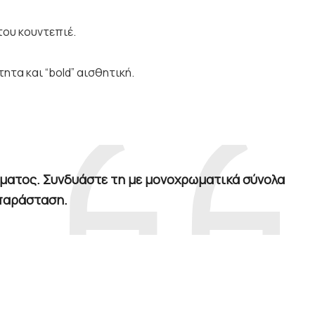
του κουντεπιέ.
τα και “bold” αισθητική.
ίματος. Συνδυάστε τη με μονοχρωματικά σύνολα
 παράσταση.