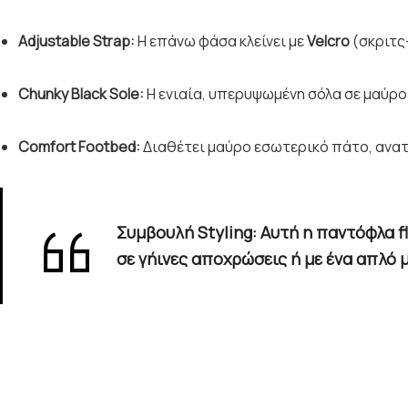
Adjustable Strap:
Η επάνω φάσα κλείνει με
Velcro
(σκριτς
Chunky Black Sole:
Η ενιαία, υπερυψωμένη σόλα σε μαύρο
Comfort Footbed:
Διαθέτει μαύρο εσωτερικό πάτο, ανα
Συμβουλή Styling:
Αυτή η
παντόφλα f
σε γήινες αποχρώσεις ή με ένα απλό 