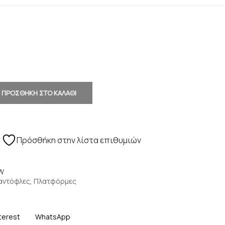
ΠΡΟΣΘΗΚΗ ΣΤΟ ΚΑΛΑΘΙ
Πρόσθήκη στην λίστα επιθυμιών
OW
αντόφλες
,
Πλατφόρμες
terest
WhatsApp