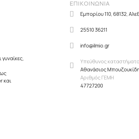
ΕΠΙΚΟΙΝΩΝΙΑ
Εμπορίου 110, 68132, Αλ
25510 36211
info@ilmio.gr
 γυναίκες,
Υπεύθυνος καταστήματ
Αθανάσιος Μπουζουκίδ
πως
Αριθμός ΓΕΜΗ
er και
47727200