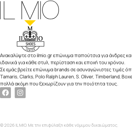
Ανακαλύψτε στο ilmio.gr επώνυμα παπούτσια για άνδρες και
ιδανικά για κάθε στυλ, περίσταση και εποχή του χρόνου.
Σε εμάς βρείτε επώνυμα brands σε ασυναγώνιστες τιμές ό
Tamaris, Clarks, Polo Ralph Lauren, S. Oliver, Timberland, Box
πολλά ακόμη που ξεχωρίζουν για την ποιότητα τους.
© 2026 IL MIO. Με την επιφύλαξη κάθε νόμιμου δικαιώματος.