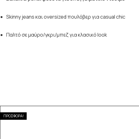
Skinny jeans και oversized πουλόβερ για casual chic
Παλτό σε μαύρο/γκρι/μπεζ για κλασικό look
ΠΡΟΣΦΟΡΑ!