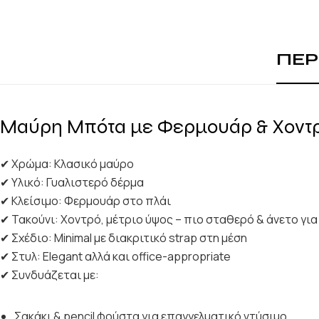
ΠΕΡ
Μαύρη Μπότα με Φερμουάρ & Χοντρ
✔ Χρώμα: Κλασικό μαύρο
✔ Υλικό: Γυαλιστερό δέρμα
✔ Κλείσιμο: Φερμουάρ στο πλάι
✔ Τακούνι: Χοντρό, μέτριο ύψος – πιο σταθερό & άνετο γ
✔ Σχέδιο: Minimal με διακριτικό strap στη μέση
✔ Στυλ: Elegant αλλά και office-appropriate
✔ Συνδυάζεται με:
Σακάκι & pencil φούστα για επαγγελματικό ντύσιμο