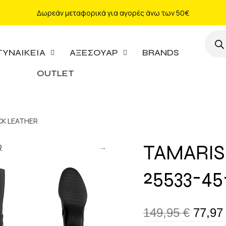
Δωρεάν μεταφορικά για αγορές άνω των 50€
ΓΥΝΑΙΚΕΙΑ
ΑΞΕΣΟΥΑΡ
BRANDS
OUTLET
ACK LEATHER
TAMARIS
25533-4
149,95
€
77,9