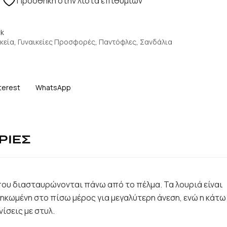
Πρόσθήκη στην λίστα επιθυμιών
ck
κεία
,
Γυναικείες Προσφορές
,
Παντόφλες
,
Σανδάλια
terest
WhatsApp
ΡΙΕΣ
που διασταυρώνονται πάνω από το πέλμα. Τα λουριά είναι
σηκωμένη στο πίσω μέρος για μεγαλύτερη άνεση, ενώ η κάτω
ίσεις με στυλ.