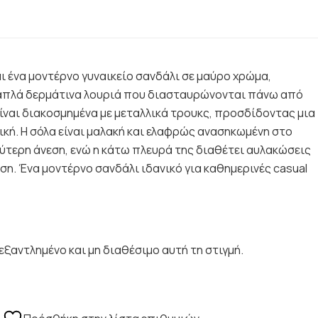
ι ένα μοντέρνο γυναικείο σανδάλι σε μαύρο χρώμα,
απλά δερμάτινα λουριά που διασταυρώνονται πάνω από
είναι διακοσμημένα με μεταλλικά τρουκς, προσδίδοντας μια
ική. Η σόλα είναι μαλακή και ελαφρώς ανασηκωμένη στο
ύτερη άνεση, ενώ η κάτω πλευρά της διαθέτει αυλακώσεις
η. Ένα μοντέρνο σανδάλι ιδανικό για καθημερινές casual
εξαντλημένο και μη διαθέσιμο αυτή τη στιγμή.