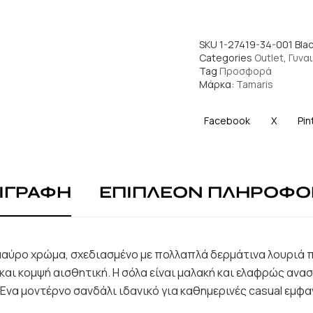
SKU
1-27419-34-001 Bla
Categories
Outlet
,
Γυναι
Tag
Προσφορά
Μάρκα:
Tamaris
Facebook
X
Pin
ΙΓΡΑΦΗ
ΕΠΙΠΛΕΟΝ ΠΛΗΡΟΦΟ
 μαύρο χρώμα, σχεδιασμένο με πολλαπλά δερμάτινα λουριά 
και κομψή αισθητική. Η σόλα είναι μαλακή και ελαφρώς ανα
να μοντέρνο σανδάλι ιδανικό για καθημερινές casual εμφαν