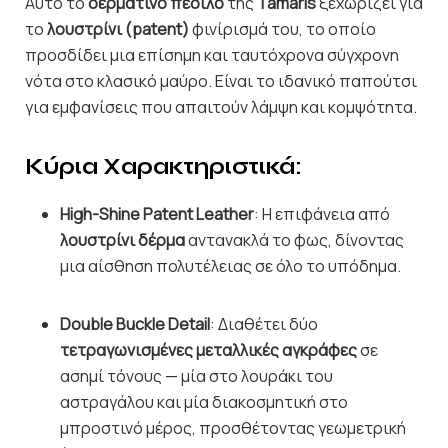
Αυτό το
δερμάτινο πέδιλο
της
Tamaris
ξεχωρίζει για
το
λουστρίνι (patent)
φινίρισμά του, το οποίο
προσδίδει μια επίσημη και ταυτόχρονα σύγχρονη
νότα στο κλασικό μαύρο. Είναι το ιδανικό παπούτσι
για εμφανίσεις που απαιτούν λάμψη και κομψότητα.
Κύρια Χαρακτηριστικά:
High-Shine Patent Leather
: Η επιφάνεια από
λουστρίνι δέρμα
αντανακλά το φως, δίνοντας
μια αίσθηση πολυτέλειας σε όλο το υπόδημα.
Double Buckle Detail
: Διαθέτει δύο
τετραγωνισμένες μεταλλικές αγκράφες
σε
ασημί τόνους — μία στο λουράκι του
αστραγάλου και μία διακοσμητική στο
μπροστινό μέρος, προσθέτοντας γεωμετρική