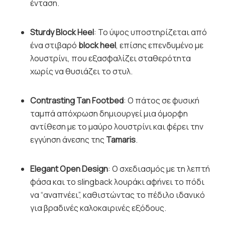
ένταση.
Sturdy Block Heel
: Το ύψος υποστηρίζεται από
ένα στιβαρό
block heel
, επίσης επενδυμένο με
λουστρίνι, που εξασφαλίζει σταθερότητα
χωρίς να θυσιάζει το στυλ.
Contrasting Tan Footbed
: Ο πάτος σε φυσική
ταμπά απόχρωση δημιουργεί μια όμορφη
αντίθεση με το μαύρο λουστρίνι και φέρει την
εγγύηση άνεσης της
Tamaris
.
Elegant Open Design
: Ο σχεδιασμός με τη λεπτή
φάσα και το slingback λουράκι αφήνει το πόδι
να “αναπνέει”, καθιστώντας το πέδιλο ιδανικό
για βραδινές καλοκαιρινές εξόδους.