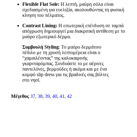
Flexible Flat Sole:
Η λεπτή, μαύρη σόλα είναι
σχεδιασμένη για ευελιξία, ακολουθώντας τη φυσική
κίνηση του πέλματος.
Contrast Lining:
Η εσωτερική επένδυση σε ταμπά
απόχρωση δημιουργεί μια διακριτική αντίθεση με το
μαύρο εξωτερικό δέρμα.
Συμβουλή Styling
: Το μαύρο δερμάτινο
πέδιλο με τη χρυσή λεπτομέρεια είναι ο
“χαμαιλέοντας” της καλοκαιρινής
γκαρνταρόμπας. Συνδυάστε το με αέρινες
παντελόνες, βερμούδες ή ακόμα και με ένα
κομψό slip dress για τις βραδινές σας βόλτες
στο νησί.
Μέγεθος
37
,
38
,
39
,
40
,
41
,
42