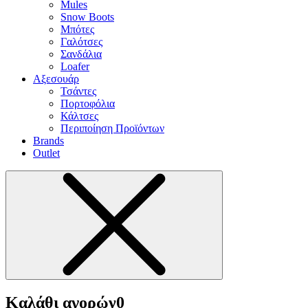
Mules
Snow Boots
Μπότες
Γαλότσες
Σανδάλια
Loafer
Αξεσουάρ
Τσάντες
Πορτοφόλια
Κάλτσες
Περιποίηση Προϊόντων
Brands
Outlet
Καλάθι αγορών
0