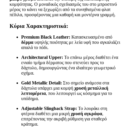
κομψότητας. Ο μοναδικός σχεδιασμός του στο μπροστινό
μέρος το κάνει να ξεχωρίζει από τα συνηθισμένα φλατ
πέδιλα, προσφέροντας μια καθαρή και μοντέρνα γραμμή.
Κύρια Χαρακτηριστικά:
Premium Black Leather:
Κατασκευασμένο από
δέρμα
υψηλής ποιότητας με λεία υφή που αγκαλιάζει
απαλά το πόδι.
Architectural Upper:
Το επάνω μέρος διαθέτει ένα
ενιαίο τμήμα δέρματος που στενεύει προς το
δάχτυλο, δημιουργώντας ένα ιδιαίτερο γεωμετρικό
σχήμα.
Gold Metallic Detail:
Στο σημείο ανάμεσα στα
δάχτυλα υπάρχει μια κομψή
χρυσή μεταλλική
λεπτομέρεια
, που λειτουργεί ως κόσμημα για το
υπόδημα.
Adjustable Slingback Strap:
Το λουράκι στη
φτέρνα διαθέτει μια μικρή
χρυσή αγκράφα
,
επιτρέποντας την ακριβή ρύθμιση για σταθερό
κράτημα.