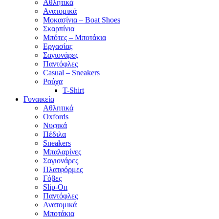
Αθλητικά
Ανατομικά
Μοκασίνια – Boat Shoes
Σκαρπίνια
Μπότες – Μποτάκια
Εργασίας
Σαγιονάρες
Παντόφλες
Casual – Sneakers
Ρούχα
T-Shirt
Γυναικεία
Αθλητικά
Oxfords
Νυφικά
Πέδιλα
Sneakers
Μπαλαρίνες
Σαγιονάρες
Πλατφόρμες
Γόβες
Slip-On
Παντόφλες
Ανατομικά
Μποτάκια