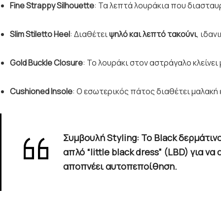
Fine Strappy Silhouette
: Τα λεπτά λουράκια που διασταυ
Slim Stiletto Heel
: Διαθέτει
ψηλό και λεπτό τακούνι
, ιδαν
Gold Buckle Closure
: Το λουράκι στον αστράγαλο κλείνει 
Cushioned Insole
: Ο εσωτερικός πάτος διαθέτει μαλακή
Συμβουλή Styling
: Το
Black δερμάτινο
απλό “little black dress” (LBD) για 
αποπνέει αυτοπεποίθηση.