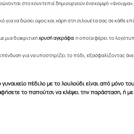
ρώνονται στο κουντεπιέ δημιουργούν ένα κομψό «άνοιγμα»,
ικό για να δώσει ύψος και χάρη στη σιλουέτα σας σε κάθε ε
με μια διακριτική
χρυσή αγκράφα
, η οποία φέρει το λογότυ
 επένδυση για να υποστηρίζει το πόδι, εξασφαλίζοντας άνε
 γυναικείο πέδιλο
με το λουλούδι είναι από μόνο το
να αφήσετε το παπούτσι να κλέψει την παράσταση, ή μ