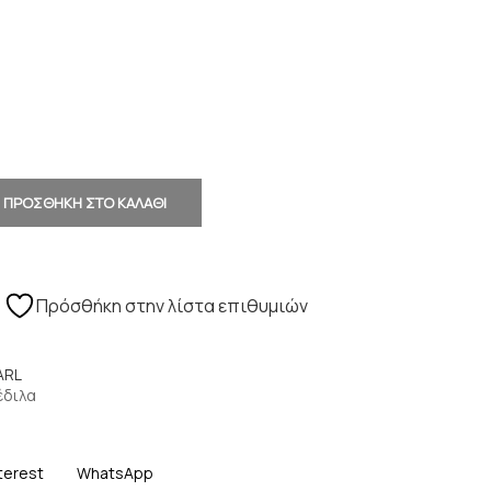
ΠΡΟΣΘΗΚΗ ΣΤΟ ΚΑΛΑΘΙ
Πρόσθήκη στην λίστα επιθυμιών
ARL
έδιλα
terest
WhatsApp