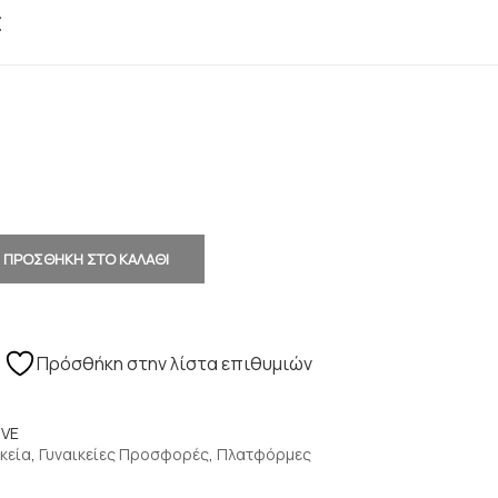
€
ΠΡΟΣΘΗΚΗ ΣΤΟ ΚΑΛΑΘΙ
Πρόσθήκη στην λίστα επιθυμιών
IVE
κεία
,
Γυναικείες Προσφορές
,
Πλατφόρμες