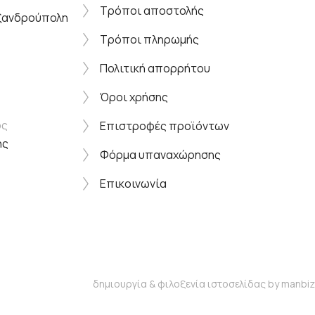
Τρόποι αποστολής
εξανδρούπολη
Τρόποι πληρωμής
Πολιτική απορρήτου
Όροι χρήσης
ος
Επιστροφές προϊόντων
ης
Φόρμα υπαναχώρησης
Επικοινωνία
δημιουργία & φιλοξενία ιστοσελίδας by
manbiz