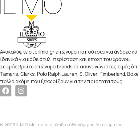
Ανακαλύψτε στο ilmio.gr επώνυμα παπούτσια για άνδρες και
ιδανικά για κάθε στυλ, περίσταση και εποχή του χρόνου.
Σε εμάς βρείτε επώνυμα brands σε ασυναγώνιστες τιμές ό
Tamaris, Clarks, Polo Ralph Lauren, S. Oliver, Timberland, Box
πολλά ακόμη που ξεχωρίζουν για την ποιότητα τους.
© 2026 IL MIO. Με την επιφύλαξη κάθε νόμιμου δικαιώματος.