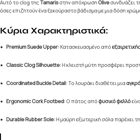
Αυτό το clog της
Tamaris
στην απόχρωση
Olive
συνδυάζει τη
όσες επιζητούν ένα ξεκούραστο βάδισμα με μια δόση χρώ
Κύρια Χαρακτηριστικά:
Premium Suede Upper:
Κατασκευασμένο από
εξαιρετική
Classic Clog Silhouette:
Η κλειστή μύτη προσφέρει προσ
Coordinated Buckle Detail:
Το λουράκι διαθέτει μια
αγκρά
Ergonomic Cork Footbed:
Ο πάτος από
φυσικό φελλό
είν
Durable Rubber Sole:
Η μαύρη εξωτερική σόλα παρέχει τ