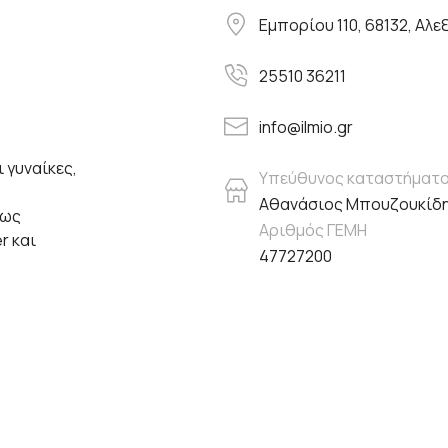
Εμπορίου 110, 68132, Αλ
25510 36211
info@ilmio.gr
 γυναίκες,
Υπεύθυνος καταστήματ
Αθανάσιος Μπουζουκίδ
πως
Αριθμός ΓΕΜΗ
er και
47727200