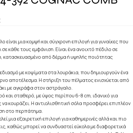
€
λο είναι μια κομψή και σύγχρονη επιλογή για γυναίκες που
 σε κάθε τους εμφάνιση. Είναι ένα ανοιχτό πέδιλο σε
, κατασκευασμένο από δέρμα ή υψηλής ποιότητας
εδιασμό με κοψίματα στα λουράκια, που δημιουργούν ένα
έρνο αποτέλεσμα. Η στήριξη του πέλματος ενισχύεται από
άκι με αγκράφα στον αστράγαλο.
ρό και σταθερό, με ύψος περίπου 6-8 cm, ιδανικό για
 να κουράζει. Η αντιολισθητική σόλα προσφέρει επιπλέον
ση στο περπάτημα.
λεί μια εξαιρετική επιλογή για καθημερινές αλλά και πιο
ις, καθώς μπορεί να συνδυαστεί εύκολα με διαφορετικά