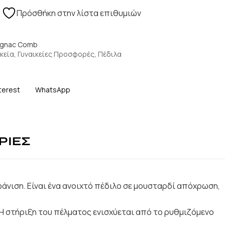
Πρόσθήκη στην λίστα επιθυμιών
ognac Comb
κεία
,
Γυναικείες Προσφορές
,
Πέδιλα
terest
WhatsApp
ΡΙΕΣ
μφάνιση. Είναι ένα ανοιχτό πέδιλο σε μουσταρδί απόχρωση,
 Η στήριξη του πέλματος ενισχύεται από το ρυθμιζόμενο