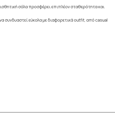
ιολισθητική σόλα προσφέρει επιπλέον σταθερότητα και
να συνδυαστεί εύκολα με διαφορετικά outfit, από casual