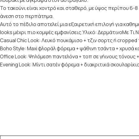
Το τακούνι είναι χοντρό και σταθερό, με ύψος περίπου 6-
άνεση στο περπάτημα.
Αυτό το πέδιλο αποτελεί μια εξαιρετική επιλογή για καθημ
looks μέχρι πιο κομψές εμφανίσεις.Υλικό: ΔερμάτινοΜε Τι 
Casual Chic Look: Λευκό πουκάμισο + τζιν σορτς ή cropped
Boho Style: Maxi φλοράλ φόρεμα + ψάθινη τσάντα + χρυσά 
Office Look: Ψηλόμεση παντελόνα + τοπ σε γήινους τόνους 
Evening Look: Μίντι σατέν φόρεμα + διακριτικά σκουλαρίκια