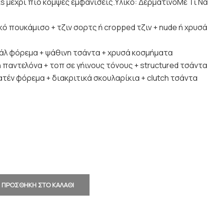
oks μέχρι πιο κομψές εμφανίσεις.Υλικό: ΔερμάτινοΜε Τι Να
κό πουκάμισο + τζιν σορτς ή cropped τζιν + nude ή χρυσά
ράλ φόρεμα + ψάθινη τσάντα + χρυσά κοσμήματα
η παντελόνα + τοπ σε γήινους τόνους + structured τσάντα
ατέν φόρεμα + διακριτικά σκουλαρίκια + clutch τσάντα
ΠΡΟΣΘΗΚΗ ΣΤΟ ΚΑΛΑΘΙ