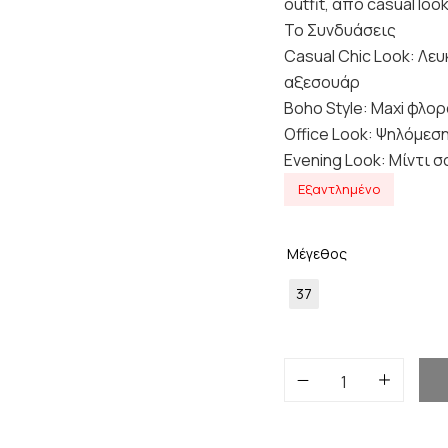
outfit, από casual lo
Το Συνδυάσεις
Casual Chic Look: Λευ
αξεσουάρ
Boho Style: Maxi φλο
Office Look: Ψηλόμεσ
Evening Look: Μίντι σ
Εξαντλημένο
Μέγεθος
37