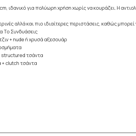
8 cm, ιδανικό για πολύωρη χρήση χωρίς να κουράζει. Η αντ
ερινές αλλά και πιο ιδιαίτερες περιστάσεις, καθώς μπορεί 
Να Το Συνδυάσεις
 τζιν + nude ή χρυσά αξεσουάρ
κοσμήματα
+ structured τσάντα
 + clutch τσάντα