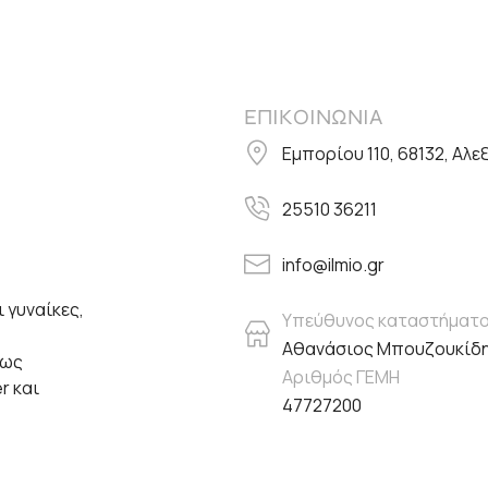
ΕΠΙΚΟΙΝΩΝΙΑ
Εμπορίου 110, 68132, Αλ
25510 36211
info@ilmio.gr
 γυναίκες,
Υπεύθυνος καταστήματ
Αθανάσιος Μπουζουκίδ
πως
Αριθμός ΓΕΜΗ
er και
47727200