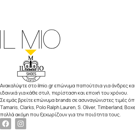
Ανακαλύψτε στο ilmio.gr επώνυμα παπούτσια για άνδρες και
ιδανικά για κάθε στυλ, περίσταση και εποχή του χρόνου.
Σε εμάς βρείτε επώνυμα brands σε ασυναγώνιστες τιμές ό
Tamaris, Clarks, Polo Ralph Lauren, S. Oliver, Timberland, Box
πολλά ακόμη που ξεχωρίζουν για την ποιότητα τους.