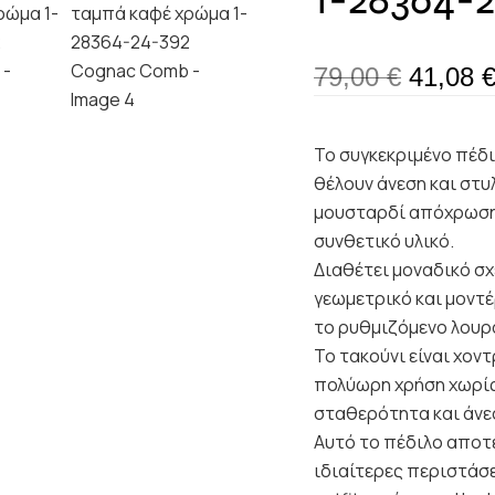
79,00
€
41,08
Το συγκεκριμένο πέδι
θέλουν άνεση και στυλ
μουσταρδί απόχρωση
συνθετικό υλικό.
Διαθέτει μοναδικό σχ
γεωμετρικό και μοντ
το ρυθμιζόμενο λουρ
Το τακούνι είναι χοντ
πολύωρη χρήση χωρίς
σταθερότητα και άνε
Αυτό το πέδιλο αποτε
ιδιαίτερες περιστάσε