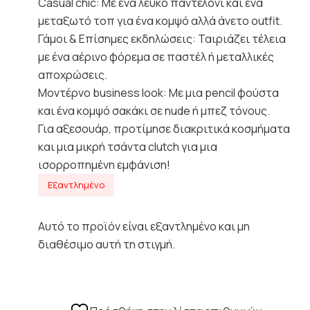
Casual chic: Με ένα λευκό παντελόνι και ένα
μεταξωτό τοπ για ένα κομψό αλλά άνετο outfit.
Γάμοι & Επίσημες εκδηλώσεις: Ταιριάζει τέλεια
με ένα αέρινο φόρεμα σε παστέλ ή μεταλλικές
αποχρώσεις.
Μοντέρνο business look: Με μια pencil φούστα
και ένα κομψό σακάκι σε nude ή μπεζ τόνους.
Για αξεσουάρ, προτίμησε διακριτικά κοσμήματα
και μια μικρή τσάντα clutch για μια
ισορροπημένη εμφάνιση!
Εξαντλημένο
Αυτό το προϊόν είναι εξαντλημένο και μη
διαθέσιμο αυτή τη στιγμή.