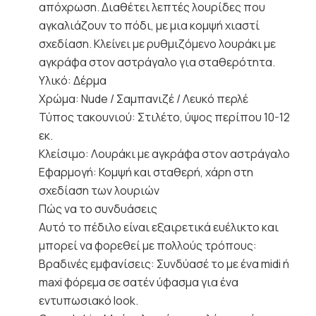
απόχρωση. Διαθέτει λεπτές λουρίδες που
αγκαλιάζουν το πόδι, με μια κομψή χιαστί
σχεδίαση. Κλείνει με ρυθμιζόμενο λουράκι με
αγκράφα στον αστράγαλο για σταθερότητα.
Υλικό: Δέρμα
Χρώμα: Nude / Σαμπανιζέ / Λευκό περλέ
Τύπος τακουνιού: Στιλέτο, ύψος περίπου 10-12
εκ.
Κλείσιμο: Λουράκι με αγκράφα στον αστράγαλο
Εφαρμογή: Κομψή και σταθερή, χάρη στη
σχεδίαση των λουριών
Πώς να το συνδυάσεις
Αυτό το πέδιλο είναι εξαιρετικά ευέλικτο και
μπορεί να φορεθεί με πολλούς τρόπους:
Βραδινές εμφανίσεις: Συνδύασέ το με ένα midi ή
maxi φόρεμα σε σατέν ύφασμα για ένα
εντυπωσιακό look.