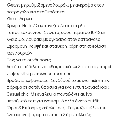
Κλείνει με ρυθμιζόμενο λουράκι με αγκράφα στον
αστράγαλο για σταθερότητα.
Υλικό: Δέρμα
Χρώμα: Nude / Σαμπανιζέ / Λευκό περλέ
Τύπος τακουνιού: Στιλέτο, ύψος περίπου 10-12 εκ.
Κλείσιμο: Λουράκι με αγκράφα στον αστράγαλο
Εφαρμογή: Κομψή και σταθερή, χάρη στη σχεδίαση
των λουριών
Πώς να το συνδυάσεις
Αυτό το πέδιλο είναι εξαιρετικά ευέλικτο και μπορεί
να φορεθεί με πολλούς τρόπους:
Βραδινές εμφανίσεις: Συνδύασέ το με ένα midi ή maxi
φόρεμα σε σατέν ύφασμα για ένα εντυπωσιακό look.
Casual chic: Με ένα λευκό παντελόνι και ένα
μεταξωτό τοπ για ένα κομψό αλλά άνετο outfit.
Γάμοι & Επίσημες εκδηλώσεις: Ταιριάζει τέλεια με
ένα αέρινο φόρεμα σε παστέλ ή μεταλλικές