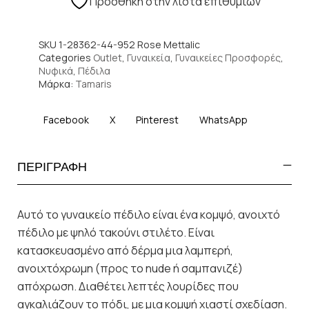
Πρόσθήκη στην λίστα επιθυμιών
SKU
1-28362-44-952 Rose Mettalic
Categories
Outlet
,
Γυναικεία
,
Γυναικείες Προσφορές
,
Νυφικά
,
Πέδιλα
Μάρκα:
Tamaris
Facebook
X
Pinterest
WhatsApp
ΠΕΡΙΓΡΑΦΗ
Αυτό το γυναικείο πέδιλο είναι ένα κομψό, ανοιχτό
πέδιλο με ψηλό τακούνι στιλέτο. Είναι
κατασκευασμένο από δέρμα μια λαμπερή,
ανοιχτόχρωμη (προς το nude ή σαμπανιζέ)
απόχρωση. Διαθέτει λεπτές λουρίδες που
αγκαλιάζουν το πόδι, με μια κομψή χιαστί σχεδίαση.