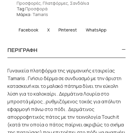
Προσφορές
,
Πλατφόρμες
,
Σανδάλια
Tag
Προσφορά
Μάρκα:
Tamaris
Facebook
X
Pinterest
WhatsApp
ΠΕΡΙΓΡΑΦΗ
Γυναικεία πλατφόρμα της γερμανικής εταιρείας
Tamaris . Γνήσιο δέρμα σε συνδυασμό με την άριστη
κατασκευή και το μαλακό πάτημα δίνει την εύκολη
λύση για το καλοκαίρι . Δερμάτινα Λουρία στο
μπροστά μέρος , ρυθμιζόμενος τοκάς για απόλυτη
εφαρμογή πάνω στο πόδι . Δερμάτινος
απορροφητικός πάτος με την τεχνολογία Touch it
(κατά την οποία ο πάτος παίρνει ακριβώς το σχήμα
της πατούσας) που επιτρέπει στο πόδι να αναπνέει