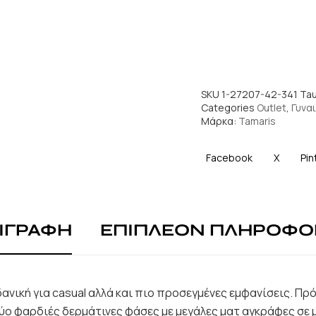
SKU
1-27207-42-341 Ta
Categories
Outlet
,
Γυναι
Μάρκα:
Tamaris
Facebook
X
Pin
ΙΓΡΑΦΗ
ΕΠΙΠΛΕΟΝ ΠΛΗΡΟΦΟ
δανική για casual αλλά και πιο προσεγμένες εμφανίσεις. Πρό
ύο φαρδιές δερμάτινες φάσες με μεγάλες ματ αγκράφες σε 