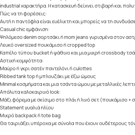
industrial χαρακτήρα. Η κατασκευή δείχνει στιβαρή και πολυ
Πώς να τη φορέσεις:
Αυτή η παντόφλα είναι ευέλικτη και μπορείς να τη συνδυάσε
Casual chic εμφάνιση:
Ψηλόμεσο denim σορτσάκι ή mom jeans γυρισμένα στον ασ
Λευκό oversized πουκάμισο ή cropped top
Καπέλο τύπου bucket ή ψάθινο και μια μικρή crossbody τσ
Αστική κομψότητα:
Μαύρο ή γκρι σατέν παντελόνι ή culottes
Ribbed tank top ή μπλουζάκι με έξω ώμους
Minimal κοσμήματα και μια τσάντα ώμου με μεταλλικές λεπτ
Απόλυτα καλοκαιρινό look:
Μάξι φόρεμα με σκίσιμο στο πλάι ή λινό σετ (πουκάμισο + 
Statement γυαλιά ηλίου
Μικρό backpack ή tote bag
Θα ταιριάξει υπέροχα με σύνολα που έχουν ουδέτερους τόνου