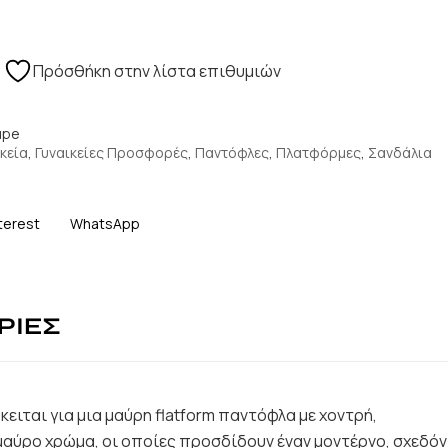
Πρόσθήκη στην λίστα επιθυμιών
upe
κεία
,
Γυναικείες Προσφορές
,
Παντόφλες
,
Πλατφόρμες
,
Σανδάλια
terest
WhatsApp
ΡΙΕΣ
κειται για μια μαύρη flatform παντόφλα με χοντρή,
μαύρο χρώμα, οι οποίες προσδίδουν έναν μοντέρνο, σχεδόν