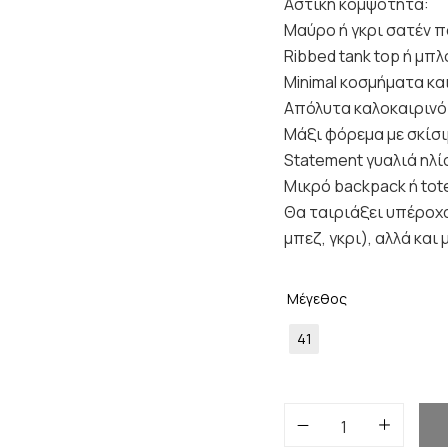
Αστική κομψότητα:
Μαύρο ή γκρι σατέν π
Ribbed tank top ή μπ
Minimal κοσμήματα κα
Απόλυτα καλοκαιρινό 
Μάξι φόρεμα με σκίσι
Statement γυαλιά ηλί
Μικρό backpack ή tot
Θα ταιριάξει υπέροχα
μπεζ, γκρι), αλλά και
Μέγεθος
41