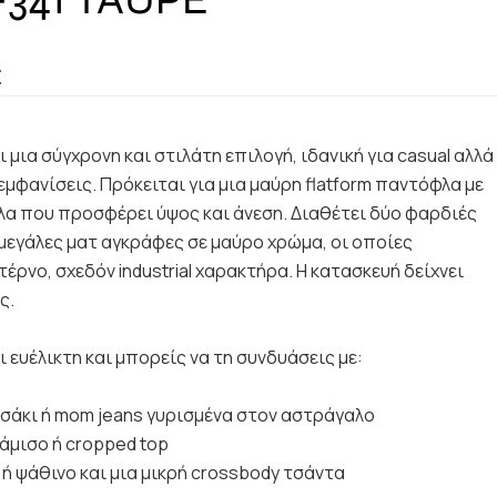
€
 μια σύγχρονη και στιλάτη επιλογή, ιδανική για casual αλλά
εμφανίσεις. Πρόκειται για μια μαύρη flatform παντόφλα με
λα που προσφέρει ύψος και άνεση. Διαθέτει δύο φαρδιές
μεγάλες ματ αγκράφες σε μαύρο χρώμα, οι οποίες
έρνο, σχεδόν industrial χαρακτήρα. Η κατασκευή δείχνει
ς.
 ευέλικτη και μπορείς να τη συνδυάσεις με:
σάκι ή mom jeans γυρισμένα στον αστράγαλο
άμισο ή cropped top
ή ψάθινο και μια μικρή crossbody τσάντα