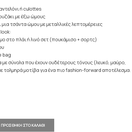
αντελόνι ή culottes
λουζάκι με έξω ώμους
ι μια τσάντα ώμου με μεταλλικές λεπτομέρειες
look:
μο στο πλάι ή λινό σετ (πουκάμισο + σορτς)
ου
e bag
 με σύνολα που έχουν ουδέτερους τόνους (λευκό, μαύρο,
 με τολμηρά μοτίβα για ένα πιο fashion-forward αποτέλεσμα.
ΠΡΟΣΘΗΚΗ ΣΤΟ ΚΑΛΑΘΙ