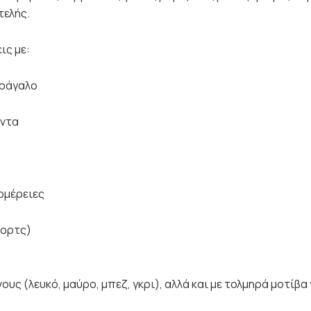
τελής.
ις με:
τράγαλο
άντα
ομέρειες
σορτς)
ς (λευκό, μαύρο, μπεζ, γκρι), αλλά και με τολμηρά μοτίβα 