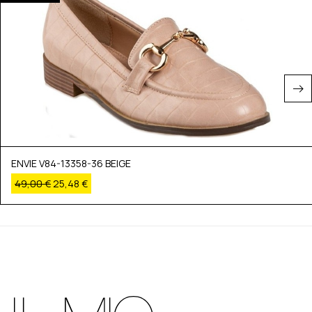
ENVIE V84-13358-36 BEIGE
49,00
€
25,48
€