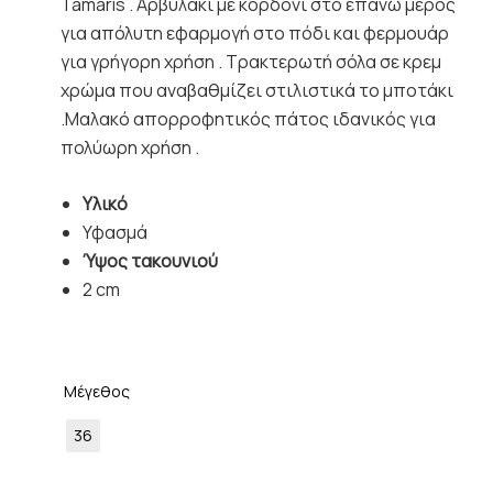
Tamaris . Αρβυλάκι με κορδόνι στο επάνω μέρος
για απόλυτη εφαρμογή στο πόδι και φερμουάρ
για γρήγορη χρήση . Τρακτερωτή σόλα σε κρεμ
χρώμα που αναβαθμίζει στιλιστικά το μποτάκι
.Μαλακό απορροφητικός πάτος ιδανικός για
πολύωρη χρήση .
Υλικό
Υφασμά
Ύψος τακουνιού
2 cm
Μέγεθος
36