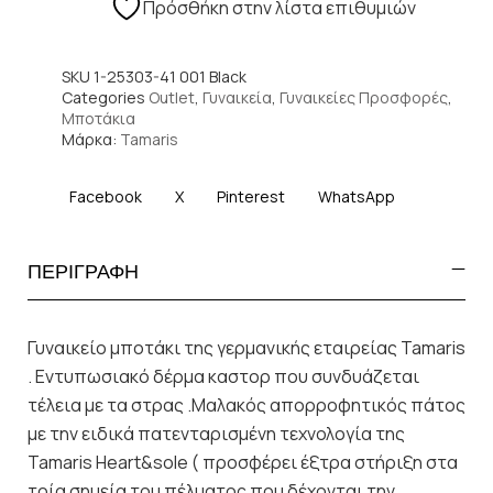
Πρόσθήκη στην λίστα επιθυμιών
SKU
1-25303-41 001 Black
Categories
Outlet
,
Γυναικεία
,
Γυναικείες Προσφορές
,
Μποτάκια
Μάρκα:
Tamaris
Facebook
X
Pinterest
WhatsApp
ΠΕΡΙΓΡΑΦΗ
Γυναικείο μποτάκι της γερμανικής εταιρείας Tamaris
. Εντυπωσιακό δέρμα καστορ που συνδυάζεται
τέλεια με τα στρας .Μαλακός απορροφητικός πάτος
με την ειδικά πατενταρισμένη τεχνολογία της
Tamaris Heart&sole ( προσφέρει έξτρα στήριξη στα
τρία σημεία του πέλματος που δέχονται την