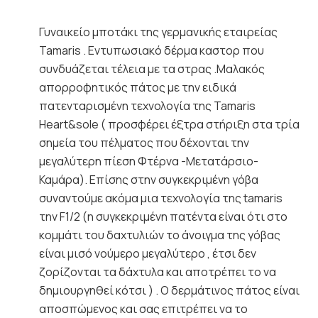
Γυναικείο μποτάκι της γερμανικής εταιρείας
Tamaris . Εντυπωσιακό δέρμα καστορ που
συνδυάζεται τέλεια με τα στρας .Μαλακός
απορροφητικός πάτος με την ειδικά
πατενταρισμένη τεχνολογία της Tamaris
Heart&sole ( προσφέρει έξτρα στήριξη στα τρία
σημεία του πέλματος που δέχονται την
μεγαλύτερη πίεση Φτέρνα -Μετατάρσιο-
Καμάρα). Επίσης στην συγκεκριμένη γόβα
συναντούμε ακόμα μια τεχνολογία της tamaris
την F1/2 (η συγκεκριμένη πατέντα είναι ότι στο
κομμάτι του δαχτυλιών το άνοιγμα της γόβας
είναι μισό νούμερο μεγαλύτερο , έτσι δεν
ζορίζονται τα δάχτυλα και αποτρέπει το να
δημιουργηθεί κότσι ) . Ο δερμάτινος πάτος είναι
αποσπώμενος και σας επιτρέπει να το