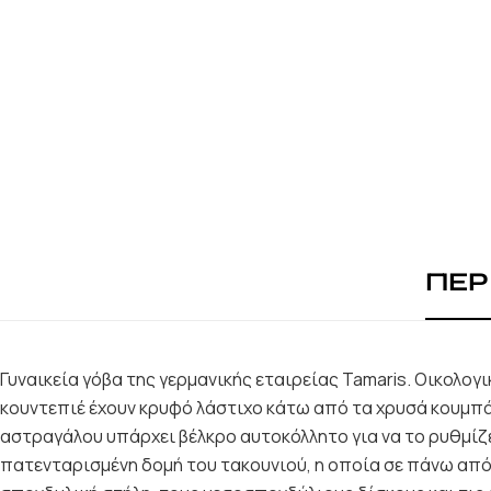
ΠΕΡ
Γυναικεία γόβα της γερμανικής εταιρείας Tamaris. Οικολογ
κουντεπιέ έχουν κρυφό λάστιχο κάτω από τα χρυσά κουμπάκ
αστραγάλου υπάρχει βέλκρο αυτοκόλλητο για να το ρυθμίζε
πατενταρισμένη δομή του τακουνιού, η οποία σε πάνω από