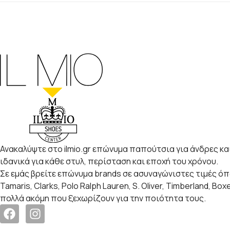
Ανακαλύψτε στο ilmio.gr επώνυμα παπούτσια για άνδρες και
ιδανικά για κάθε στυλ, περίσταση και εποχή του χρόνου.
Σε εμάς βρείτε επώνυμα brands σε ασυναγώνιστες τιμές ό
Tamaris, Clarks, Polo Ralph Lauren, S. Oliver, Timberland, Box
πολλά ακόμη που ξεχωρίζουν για την ποιότητα τους.