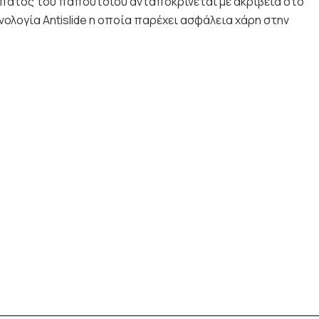
 ο πάτος του παπουτσιού ανταποκρίνεται με ακρίβεια στο
νολογία Antislide η οποία παρέχει ασφάλεια χάρη στην