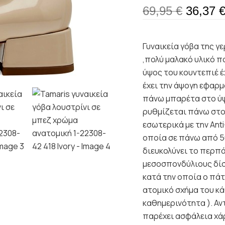
69,95
€
36,37
Γυναικεία γόβα της γ
,πολύ μαλακό υλικό π
ύψος του κουντεπιέ έ
έχει την άψογη εφαρμ
πάνω μπαρέτα στο ύψ
ρυθμίζεται πάνω στο
εσωτερικά με την Ant
οποία σε πάνω από 5
διευκολύνει το περπά
μεσοσπονδύλιους δίσκ
κατά την οποία ο πά
ατομικό σχήμα του κά
καθημερινότητα ). Αντ
παρέχει ασφάλεια χάρ