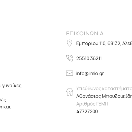
ΕΠΙΚΟΙΝΩΝΙΑ
Εμπορίου 110, 68132, Αλ
25510 36211
info@ilmio.gr
 γυναίκες,
Υπεύθυνος καταστήματ
Αθανάσιος Μπουζουκίδ
πως
Αριθμός ΓΕΜΗ
er και
47727200