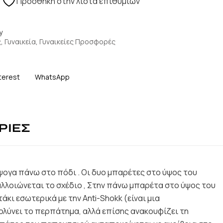
Πρόσθήκη στην λίστα επιθυμιών
y
ς
,
Γυναικεία
,
Γυναικείες Προσφορές
terest
WhatsApp
ΡΙΕΣ
άψογα πάνω στο πόδι . Οι δυο μπαρέτες στο ύψος του
αλλοιώνεται το σχέδιο , Στην πάνω μπαρέτα στο ύψος του
ι εσωτερικά με την Anti-Shokk (είναι μια
ολύνει το περπάτημα, αλλά επίσης ανακουφίζει τη