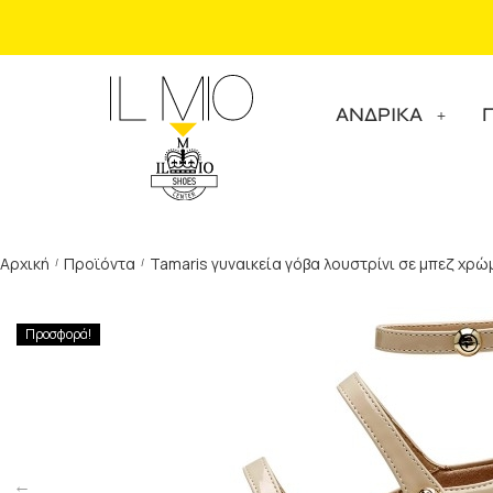
ΑΝΔΡΙΚΑ
Αρχική
Προϊόντα
Tamaris γυναικεία γόβα λουστρίνι σε μπεζ χρώ
/
/
Προσφορά!