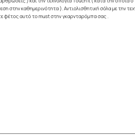
αρθρώσεις.) και την τεχνολογία Touch it ( κατά την οποία
εση στην καθημερινότητα ). Αντιολισθητική σόλα με την τεχ
ετε φέτος αυτό το must στην γκαρνταρόμπα σας .