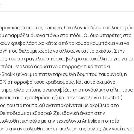
€
ερμανικής εταιρείας Tamaris. Οικολογικό δέρμα σε λουστρίνι
ου εφαρμόζει άψογα πάνω στο πόδι . Οι δυο μπαρέτες στο
χουν κρυφό λάστιχο κάτω από τα χρυσά κουμπάκια για να
ογή που θέλουμε χωρίς να αλλοιώνεται το σχέδιο , Στην
ος του αστραγάλου υπάρχει βέλκρο αυτοκόλλητο για να το
 πόδι . Μαλακό δερμάτινο απορροφητικό πατάκι
i-Shokk (είναι μια πατενταρισμένη δομή του τακουνιού, η
0% απορροφά τους κραδασμούς. Και αυτό όχι μόνο
τημα, αλλά επίσης ανακουφίζει τη σπονδυλική στήλη, τους
ους και τις αρθρώσεις.) και την τεχνολογία Touch it (
τος του παπουτσιού ανταποκρίνεται με ακρίβεια στο
θε ποδιού και εξασφαλίζει ιδανική άνεση στην
ιολισθητική σόλα με την τεχνολογία Antislide η οποία
η στην αντιολισθητική επικάλυψη της σόλας. Δεν νοείτε να