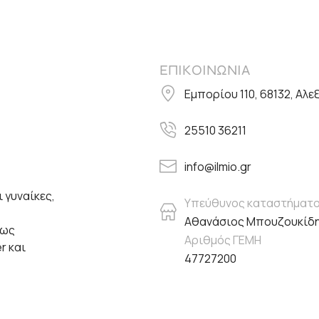
ΕΠΙΚΟΙΝΩΝΙΑ
Εμπορίου 110, 68132, Αλ
25510 36211
info@ilmio.gr
 γυναίκες,
Υπεύθυνος καταστήματ
Αθανάσιος Μπουζουκίδ
πως
Αριθμός ΓΕΜΗ
er και
47727200