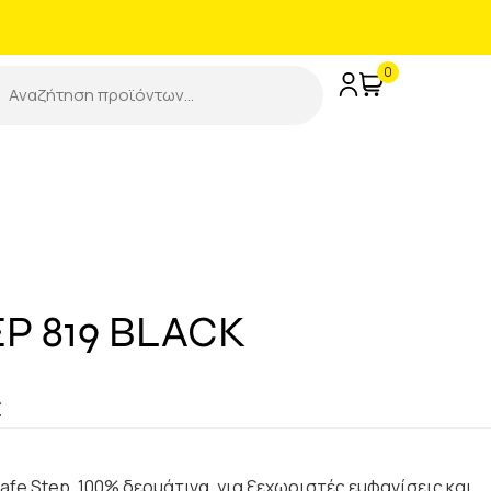
0
P 819 BLACK
€
Safe Step, 100% δερμάτινα, για ξεχωριστές εμφανίσεις και