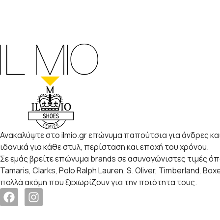
Ανακαλύψτε στο ilmio.gr επώνυμα παπούτσια για άνδρες και
ιδανικά για κάθε στυλ, περίσταση και εποχή του χρόνου.
Σε εμάς βρείτε επώνυμα brands σε ασυναγώνιστες τιμές ό
Tamaris, Clarks, Polo Ralph Lauren, S. Oliver, Timberland, Box
πολλά ακόμη που ξεχωρίζουν για την ποιότητα τους.