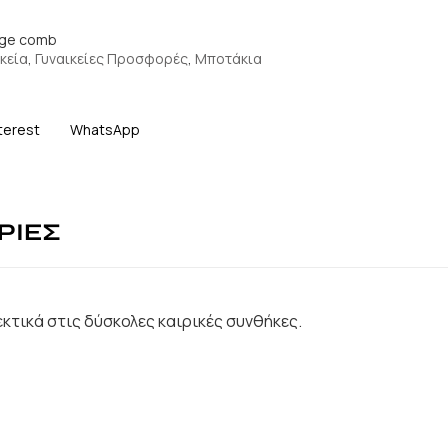
ige comb
κεία
,
Γυναικείες Προσφορές
,
Μποτάκια
terest
WhatsApp
ΡΙΕΣ
εκτικά στις δύσκολες καιρικές συνθήκες.