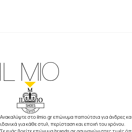
Ανακαλύψτε στο ilmio.gr επώνυμα παπούτσια για άνδρες και
ιδανικά για κάθε στυλ, περίσταση και εποχή του χρόνου.
Σε εμάς βρείτε επώνυμα brands σε ασυναγώνιστες τιμές ό