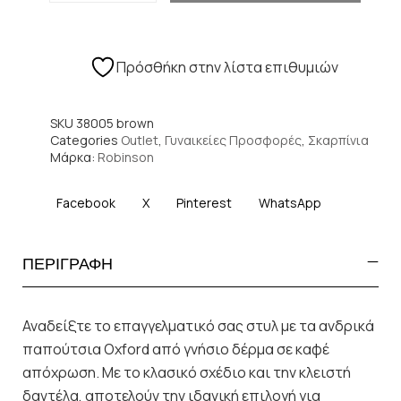
Πρόσθήκη στην λίστα επιθυμιών
SKU
38005 brown
Categories
Outlet
,
Γυναικείες Προσφορές
,
Σκαρπίνια
Μάρκα:
Robinson
Facebook
X
Pinterest
WhatsApp
ΠΕΡΙΓΡΑΦΗ
Αναδείξτε το επαγγελματικό σας στυλ με τα ανδρικά
παπούτσια Oxford από γνήσιο δέρμα σε καφέ
απόχρωση. Με το κλασικό σχέδιο και την κλειστή
δαντέλα, αποτελούν την ιδανική επιλογή για