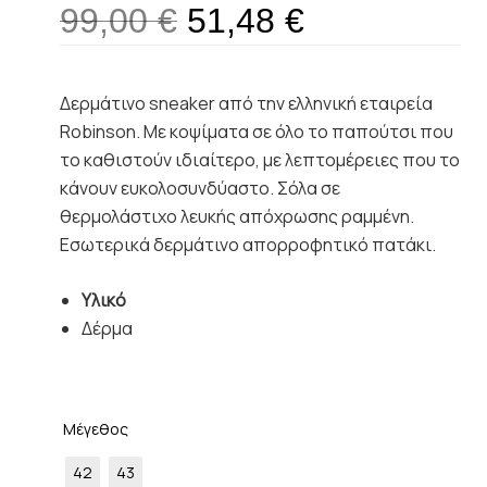
99,00
€
51,48
€
Δερμάτινο sneaker από την ελληνική εταιρεία
Robinson. Με κοψίματα σε όλο το παπούτσι που
το καθιστούν ιδιαίτερο, με λεπτομέρειες που το
κάνουν ευκολοσυνδύαστο. Σόλα σε
θερμολάστιχο λευκής απόχρωσης ραμμένη.
Εσωτερικά δερμάτινο απορροφητικό πατάκι.
Υλικό
Δέρμα
Μέγεθος
42
43