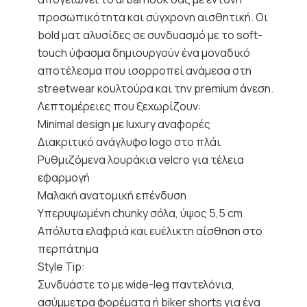
προσωπικότητα και σύγχρονη αισθητική. Οι
bold ματ αλυσίδες σε συνδυασμό με το soft-
touch ύφασμα δημιουργούν ένα μοναδικό
αποτέλεσμα που ισορροπεί ανάμεσα στη
streetwear κουλτούρα και την premium άνεση.
Λεπτομέρειες που ξεχωρίζουν:
Minimal design με luxury αναφορές
Διακριτικό ανάγλυφο logo στο πλάι
Ρυθμιζόμενα λουράκια velcro για τέλεια
εφαρμογή
Μαλακή ανατομική επένδυση
Υπερυψωμένη chunky σόλα, ύψος 5,5 cm
Απόλυτα ελαφριά και ευέλικτη αίσθηση στο
περπάτημα
Style Tip:
Συνδυάστε το με wide-leg παντελόνια,
ασύμμετρα φορέματα ή biker shorts για ένα