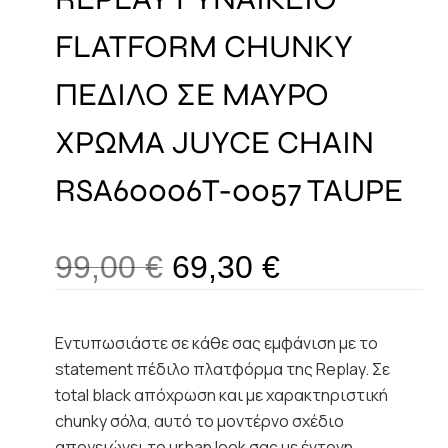
FLATFORM CHUNKY
ΠΕΔΙΛΟ ΣΕ ΜΑΥΡΟ
ΧΡΩΜΑ JUYCE CHAIN
RSA60006T-0057 TAUPE
99,00
€
69,30
€
Εντυπωσιάστε σε κάθε σας εμφάνιση με το
statement πέδιλο πλατφόρμα της Replay. Σε
total black απόχρωση και με χαρακτηριστική
chunky σόλα, αυτό το μοντέρνο σχέδιο
απογειώνει το urban look σας με έντονη