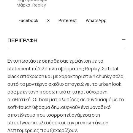
Μάρκα:
Replay
Facebook
X
Pinterest
WhatsApp
ΠΕΡΙΓΡΑΦΗ
Εντυπωσιάστε σε κάθε σας εμφάνιση με το
statement πέδιλο πλατφόρμα της Replay. Σε total
black απόχρωση και με χαρακτηριστική chunky σόλα,
αυτό το μοντέρνο σχέδιο απογειώνει το urban look
σας με έντονη προσωπικότητα και σύγχρονη
αισθητική. Οι bold ματ αλυσίδες σε συνδυασμό με το
soft-touch ύφασμα δημιουργούν ένα μοναδικό
αποτέλεσμα που ισορροπεί ανάμεσα στη
streetwear κουλτούρα και την premium άνεση.
Λεπτομέρειες που ξεχωρίζουν: