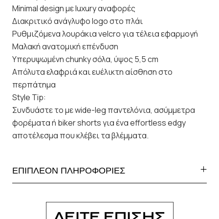
Minimal design με luxury αναφορές
Διακριτικό ανάγλυφο logo στο πλάι
Ρυθμιζόμενα λουράκια velcro για τέλεια εφαρμογή
Μαλακή ανατομική επένδυση
Υπερυψωμένη chunky σόλα, ύψος 5,5 cm
Απόλυτα ελαφριά και ευέλικτη αίσθηση στο
περπάτημα
Style Tip:
Συνδυάστε το με wide-leg παντελόνια, ασύμμετρα
φορέματα ή biker shorts για ένα effortless edgy
αποτέλεσμα που κλέβει τα βλέμματα.
ΕΠΙΠΛΕΟΝ ΠΛΗΡΟΦΟΡΙΕΣ
ΔΕΙΤΕ ΕΠΙΣΗΣ