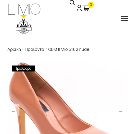
0
Αρχική
Προϊόντα
OEM Il Mio 5162 nude
/
/
Προσφορά!