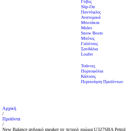
Γόβες
Slip-On
Παντόφλες
Ανατομικά
Μποτάκια
Mules
Snow Boots
Μπότες
Γαλότσες
Σανδάλια
Loafer
Τσάντες
Πορτοφόλια
Κάλτσες
Περιποίηση Προϊόντων
Αρχική
/
Προϊόντα
/
New Balance ανδρικό sneaker σε πετρολ χρώμα U327SBA Petrol