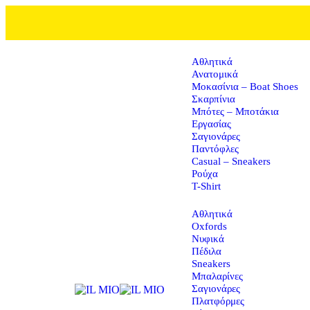
Αθλητικά
Ανατομικά
Μοκασίνια – Boat Shoes
Σκαρπίνια
Μπότες – Μποτάκια
Εργασίας
Σαγιονάρες
Παντόφλες
Casual – Sneakers
Ρούχα
T-Shirt
Αθλητικά
Oxfords
Νυφικά
Πέδιλα
Sneakers
Μπαλαρίνες
Σαγιονάρες
Πλατφόρμες