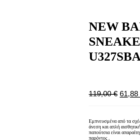
NEW BA
SNEAKE
U327SB
119,00
€
61,8
Εμπνευσμένα από τα σχέδ
άνεση και απλή αισθητικ
παπούτσια είναι απαραίτ
παρόντος .