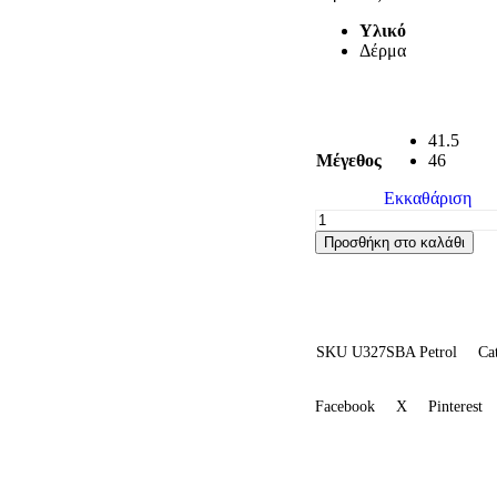
Υλικό
Δέρμα
41.5
Μέγεθος
46
Εκκαθάριση
Προσθήκη στο καλάθι
SKU
U327SBA Petrol
Ca
Facebook
X
Pinterest