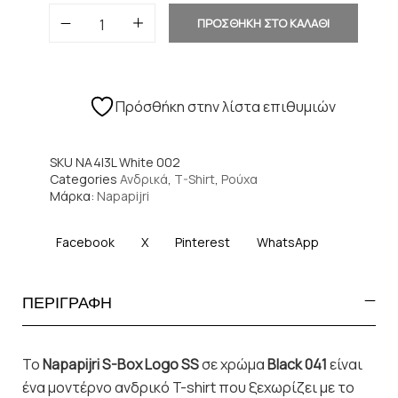
ΠΡΟΣΘΗΚΗ ΣΤΟ ΚΑΛΑΘΙ
Πρόσθήκη στην λίστα επιθυμιών
SKU
NA4I3L White 002
Categories
Ανδρικά
,
T-Shirt
,
Ρούχα
Μάρκα:
Napapijri
Facebook
X
Pinterest
WhatsApp
ΠΕΡΙΓΡΑΦΗ
Το
Napapijri S-Box Logo SS
σε χρώμα
Black 041
είναι
ένα μοντέρνο ανδρικό T-shirt που ξεχωρίζει με το