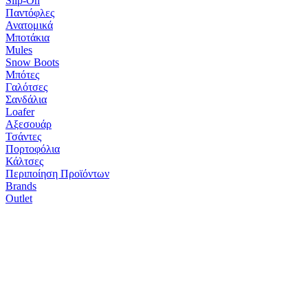
Slip-On
Παντόφλες
Ανατομικά
Μποτάκια
Mules
Snow Boots
Μπότες
Γαλότσες
Σανδάλια
Loafer
Αξεσουάρ
Τσάντες
Πορτοφόλια
Κάλτσες
Περιποίηση Προϊόντων
Brands
Outlet