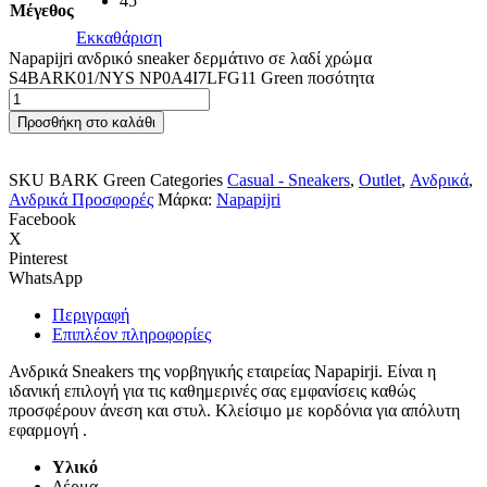
45
Μέγεθος
Εκκαθάριση
Napapijri ανδρικό sneaker δερμάτινο σε λαδί χρώμα
S4BARK01/NYS NP0A4I7LFG11 Green ποσότητα
Προσθήκη στο καλάθι
SKU
BARK Green
Categories
Casual - Sneakers
,
Outlet
,
Ανδρικά
,
Ανδρικά Προσφορές
Μάρκα:
Napapijri
Facebook
X
Pinterest
WhatsApp
Περιγραφή
Επιπλέον πληροφορίες
Ανδρικά Sneakers της νορβηγικής εταιρείας Napapirji. Είναι η
ιδανική επιλογή για τις καθημερινές σας εμφανίσεις καθώς
προσφέρουν άνεση και στυλ. Κλείσιμο με κορδόνια για απόλυτη
εφαρμογή .
Υλικό
Δέρμα