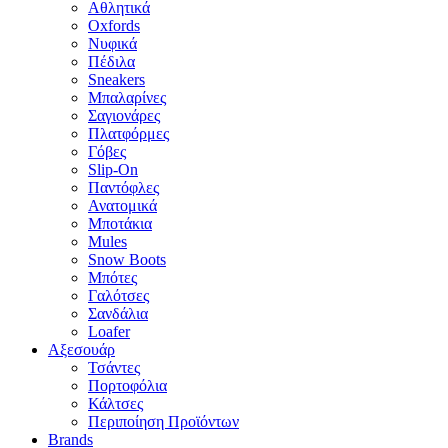
Αθλητικά
Oxfords
Νυφικά
Πέδιλα
Sneakers
Μπαλαρίνες
Σαγιονάρες
Πλατφόρμες
Γόβες
Slip-On
Παντόφλες
Ανατομικά
Μποτάκια
Mules
Snow Boots
Μπότες
Γαλότσες
Σανδάλια
Loafer
Αξεσουάρ
Τσάντες
Πορτοφόλια
Κάλτσες
Περιποίηση Προϊόντων
Brands