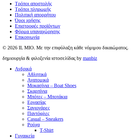
Τρόποι αποστολής
Τρόποι πληρωμής
Πολιτική απορρήτου
Όροι χρήσης
Επιστροφές προϊόντων
Φόρμα υπαναχώρησης
Επικοινωνία
© 2026 IL MIO. Με την επιφύλαξη κάθε νόμιμου δικαιώματος.
δημιουργία & φιλοξενία ιστοσελίδας by
manbiz
Ανδρικά
Αθλητικά
Ανατομικά
Μοκασίνια – Boat Shoes
Σκαρπίνια
Μπότες – Μποτάκια
Εργασίας
Σαγιονάρες
Παντόφλες
Casual – Sneakers
Ρούχα
T-Shirt
Γυναικεία