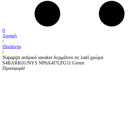
0
Αρχική
/
Προϊόντα
/
Napapijri ανδρικό sneaker δερμάτινο σε λαδί χρώμα
S4BARK01/NYS NP0A4I7LFG11 Green
Προσφορά!