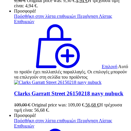
9,50
€
Original price was: 9,50 €.
4,94
€
Η τρέχουσα τιμή
είναι: 4,94 €.
Προσφορά!
Πρόσθήκη στην λίστα επιθυμιών
Περιήγηση Λίστας
Επιθυμιών
Επιλογή
Αυτό
το προϊόν έχει πολλαπλές παραλλαγές. Οι επιλογές μπορούν
να επιλεγούν στη σελίδα του προϊόντος
Clarks Garratt Street 26150218 navy nubuck
109,00
€
Original price was: 109,00 €.
56,68
€
Η τρέχουσα
τιμή είναι: 56,68 €.
Προσφορά!
Πρόσθήκη στην λίστα επιθυμιών
Περιήγηση Λίστας
Επιθυμιών