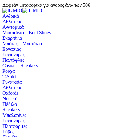
Δωρεάν μεταφορικά για αγορές άνω των 50€
Ανδρικά
Αθλητικά
Ανατομικά
Μοκασίνια – Boat Shoes
Σκαρπίνια
Μπότες – Μποτάκια
Εργασίας
Σαγιονάρες
Παντόφλες
Casual – Sneakers
Ρούχα
T-Shirt
Γυναικεία
Αθλητικά
Oxfords
Νυφικά
Πέδιλα
Sneakers
Μπαλαρίνες
Σαγιονάρες
Πλατφόρμες
Γόβες