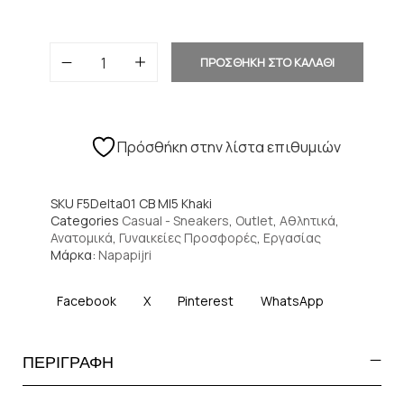
ΠΡΟΣΘΗΚΗ ΣΤΟ ΚΑΛΑΘΙ
Πρόσθήκη στην λίστα επιθυμιών
SKU
F5Delta01 CB MI5 Khaki
Categories
Casual - Sneakers
,
Outlet
,
Αθλητικά
,
Ανατομικά
,
Γυναικείες Προσφορές
,
Εργασίας
Μάρκα:
Napapijri
Facebook
X
Pinterest
WhatsApp
ΠΕΡΙΓΡΑΦΗ