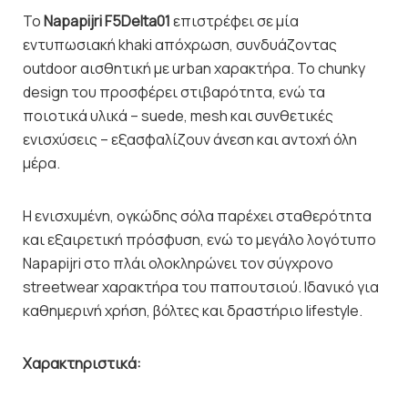
Το
Napapijri F5Delta01
επιστρέφει σε μία
εντυπωσιακή khaki απόχρωση, συνδυάζοντας
outdoor αισθητική με urban χαρακτήρα. Το chunky
design του προσφέρει στιβαρότητα, ενώ τα
ποιοτικά υλικά – suede, mesh και συνθετικές
ενισχύσεις – εξασφαλίζουν άνεση και αντοχή όλη
μέρα.
Η ενισχυμένη, ογκώδης σόλα παρέχει σταθερότητα
και εξαιρετική πρόσφυση, ενώ το μεγάλο λογότυπο
Napapijri στο πλάι ολοκληρώνει τον σύγχρονο
streetwear χαρακτήρα του παπουτσιού. Ιδανικό για
καθημερινή χρήση, βόλτες και δραστήριο lifestyle.
Χαρακτηριστικά: