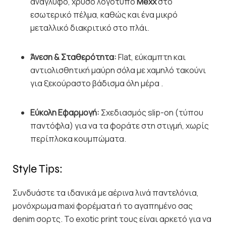
ανάγλυφο, χρυσό λογότυπο
Mexx
στο
εσωτερικό πέλμα, καθώς και ένα μικρό
μεταλλικό διακριτικό στο πλάι.
Άνεση & Σταθερότητα:
Flat, εύκαμπτη και
αντιολισθητική μαύρη σόλα με χαμηλό τακούνι
για ξεκούραστο βάδισμα όλη μέρα .
Εύκολη Εφαρμογή:
Σχεδιασμός slip-on (τύπου
παντόφλα) για να τα φοράτε στη στιγμή, χωρίς
περίπλοκα κουμπώματα.
Style Tips:
Συνδυάστε τα ιδανικά με αέρινα λινά παντελόνια,
μονόχρωμα maxi φορέματα ή το αγαπημένο σας
denim σορτς. Το exotic print τους είναι αρκετό για να