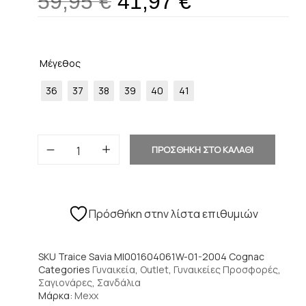
59,95
€
41,97
€
Μέγεθος
36
37
38
39
40
41
ΠΡΟΣΘΗΚΗ ΣΤΟ ΚΑΛΑΘΙ
Πρόσθήκη στην λίστα επιθυμιών
SKU
Traice Savia MI001604061W-01-2004 Cognac
Categories
Γυναικεία
,
Outlet
,
Γυναικείες Προσφορές
,
Σαγιονάρες
,
Σανδάλια
Μάρκα:
Mexx