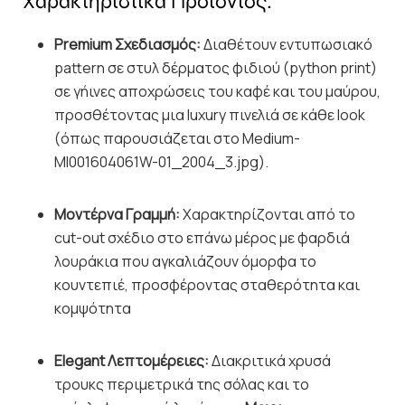
Χαρακτηριστικά Προϊόντος:
Premium Σχεδιασμός:
Διαθέτουν εντυπωσιακό
pattern σε στυλ δέρματος φιδιού (python print)
σε γήινες αποχρώσεις του καφέ και του μαύρου,
προσθέτοντας μια luxury πινελιά σε κάθε look
(όπως παρουσιάζεται στο Medium-
MI001604061W-01_2004_3.jpg).
Μοντέρνα Γραμμή:
Χαρακτηρίζονται από το
cut-out σχέδιο στο επάνω μέρος με φαρδιά
λουράκια που αγκαλιάζουν όμορφα το
κουντεπιέ, προσφέροντας σταθερότητα και
κομψότητα
Elegant Λεπτομέρειες:
Διακριτικά χρυσά
τρουκς περιμετρικά της σόλας και το