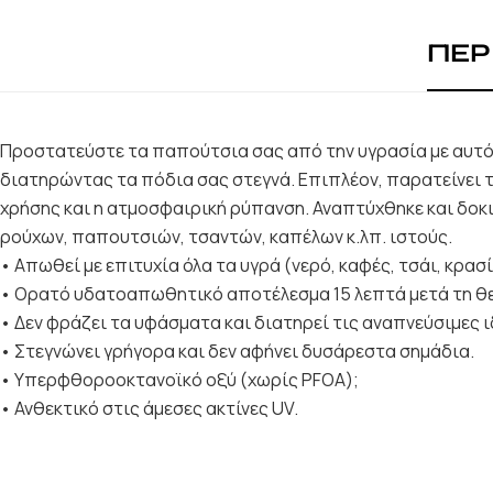
ΠΕΡ
Προστατεύστε τα παπούτσια σας από την υγρασία με αυτό 
διατηρώντας τα πόδια σας στεγνά. Επιπλέον, παρατείνει 
χρήσης και η ατμοσφαιρική ρύπανση. Αναπτύχθηκε και δοκι
ρούχων, παπουτσιών, τσαντών, καπέλων κ.λπ. ιστούς.
• Απωθεί με επιτυχία όλα τα υγρά (νερό, καφές, τσάι, κρασ
• Ορατό υδατοαπωθητικό αποτέλεσμα 15 λεπτά μετά τη θ
• Δεν φράζει τα υφάσματα και διατηρεί τις αναπνεύσιμες ι
• Στεγνώνει γρήγορα και δεν αφήνει δυσάρεστα σημάδια.
• Υπερφθοροοκτανοϊκό οξύ (χωρίς PFOA);
• Ανθεκτικό στις άμεσες ακτίνες UV.