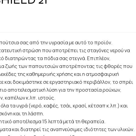
ούτσια σας από την υγρασία με αυτό το προϊόν.
τατευτική στρώση που αποτρέπει τις σταγόνες νερού να
κό διατηρώντας τα πόδια σας στεγνά. Επιπλέον,
εια ζωής των παπουτσιών αποτρέποντας τις φθορές που
 λεκέδες της καθημερινής χρήσης και η ατμοσφαιρική
ε και δοκιμάστηκε σε εργαστηριακό περιβάλλον, το σπρέι
ι πιο αποτελεσματική λύση για την προστασία ρούχων,
, καπέλων κ.λπ. ιστούς.
όλα τα υγρά (νερό, καφές, τσάι, κρασί, κέτσαπ κ.λπ.) και
κόνη και τη λάσπη.
ικό αποτέλεσμα 15 λεπτά μετά τη θεραπεία.
ματα και διατηρεί τις αναπνεύσιμες ιδιότητες των υλικών.