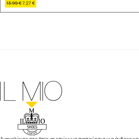
13,99
€
7,27
€
Ανακαλύψτε στο ilmio.gr επώνυμα παπούτσια για άνδρες και