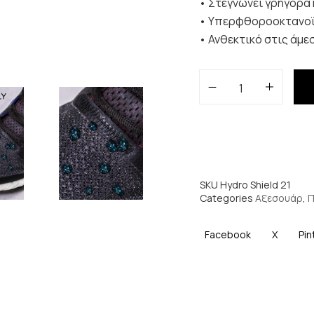
• Στεγνώνει γρήγορα 
• Υπερφθοροοκτανοϊκ
• Ανθεκτικό στις άμεσ
SKU
Hydro Shield 21
Categories
Αξεσουάρ
,
Π
Facebook
X
Pin