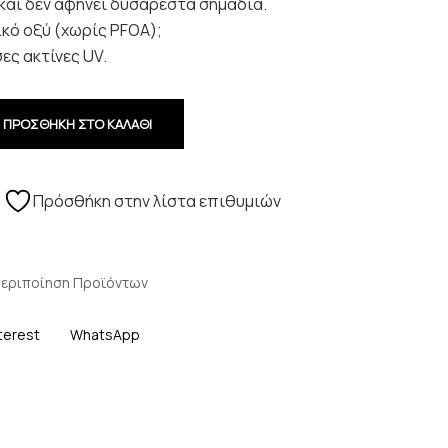
και δεν αφήνει δυσάρεστα σημάδια.
ό οξύ (χωρίς PFOA);
ες ακτίνες UV.
ΠΡΟΣΘΗΚΗ ΣΤΟ ΚΑΛΑΘΙ
Πρόσθήκη στην λίστα επιθυμιών
εριποίηση Προϊόντων
terest
WhatsApp