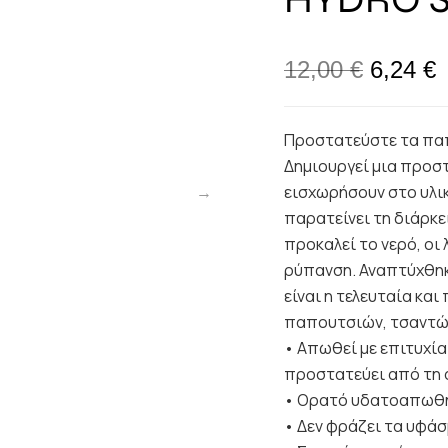
12,00
€
6,24
€
Προστατεύστε τα παπ
Δημιουργεί μια προσ
εισχωρήσουν στο υλι
παρατείνει τη διάρκ
προκαλεί το νερό, οι
ρύπανση. Αναπτύχθηκ
είναι η τελευταία κα
παπουτσιών, τσαντών
• Απωθεί με επιτυχία 
προστατεύει από τη σ
• Ορατό υδατοαπωθητ
• Δεν φράζει τα υφάσ