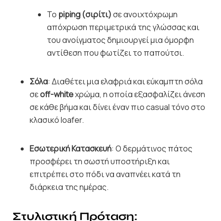
Το
piping (σιρίτι)
σε ανοιχτόχρωμη
απόχρωση περιμετρικά της γλώσσας και
του ανοίγματος δημιουργεί μια όμορφη
αντίθεση που φωτίζει το παπούτσι.
Σόλα
: Διαθέτει μια ελαφριά και εύκαμπτη σόλα
σε
off-white
χρώμα, η οποία εξασφαλίζει άνεση
σε κάθε βήμα και δίνει έναν πιο casual τόνο στο
κλασικό loafer.
Εσωτερική Κατασκευή
: Ο δερμάτινος πάτος
προσφέρει τη σωστή υποστήριξη και
επιτρέπει στο πόδι να αναπνέει κατά τη
διάρκεια της ημέρας.
Στυλιστική Πρόταση: