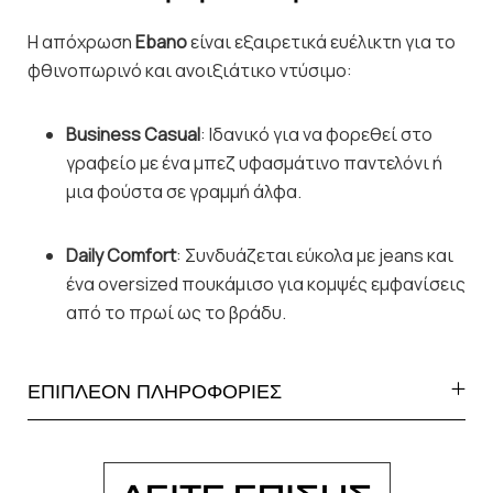
Η απόχρωση
Ebano
είναι εξαιρετικά ευέλικτη για το
φθινοπωρινό και ανοιξιάτικο ντύσιμο:
Business Casual
: Ιδανικό για να φορεθεί στο
γραφείο με ένα μπεζ υφασμάτινο παντελόνι ή
μια φούστα σε γραμμή άλφα.
Daily Comfort
: Συνδυάζεται εύκολα με jeans και
ένα oversized πουκάμισο για κομψές εμφανίσεις
από το πρωί ως το βράδυ.
ΕΠΙΠΛΕΟΝ ΠΛΗΡΟΦΟΡΙΕΣ