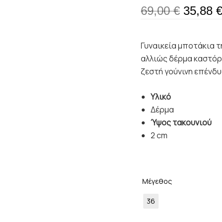
69,00
€
35,88
Γυναικεία μποτάκια τ
αλλιώς δέρμα καστόρι
ζεστή γούνινη επένδυ
Υλικό
Δέρμα
Ύψος τακουνιού
2 cm
Μέγεθος
36