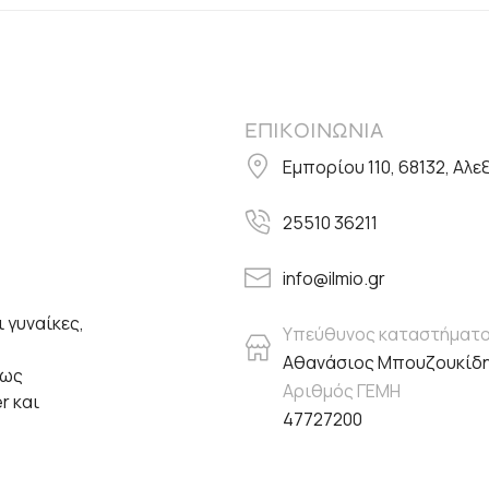
ΕΠΙΚΟΙΝΩΝΙΑ
Εμπορίου 110, 68132, Αλ
25510 36211
info@ilmio.gr
 γυναίκες,
Υπεύθυνος καταστήματ
Αθανάσιος Μπουζουκίδ
πως
Αριθμός ΓΕΜΗ
er και
47727200