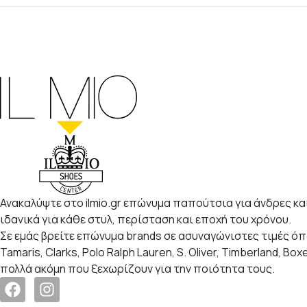
Ανακαλύψτε στο ilmio.gr επώνυμα παπούτσια για άνδρες και
ιδανικά για κάθε στυλ, περίσταση και εποχή του χρόνου.
Σε εμάς βρείτε επώνυμα brands σε ασυναγώνιστες τιμές ό
Tamaris, Clarks, Polo Ralph Lauren, S. Oliver, Timberland, Box
πολλά ακόμη που ξεχωρίζουν για την ποιότητα τους.