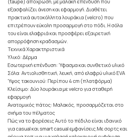
(taupe) απόχρωση, με μαλακή επένδυση που
εξασφαλίζει άνεση και εφαρμογή. Διαθέτει
πρακτικά αυτοκόλλητα λουράκια (velcro) που
επιτρέπουν εύκολη προσαρμογή στο πόδι. Η σόλα
του είναι ελαφριά και προσφέρει εξαιρετική
απορρόφηση κραδασμών.
Τεχνικά Χαρακτηριστικά
Υλικό: Δέρμα
Εσωτερική επένδυση: Ύφασμα και συνθετικό υλικό
Σόλα: Αντιολισθητική, λευκή, από ελαφρύ υλικό EVA
Ύψος τακουνιού: Περίπου 4 cm (πλατφόρμα)
Κλείσιμο: Δύο λουράκια με velcro για σταθερή
εφαρμογή
Ανατομικός πάτος: Μαλακός, προσαρμόζεται στο
σχήμα του πέλματος
Πώς να το φορέσεις Αυτό το πέδιλο είναι ιδανικό
για casual και smart casual εμφανίσεις.Με σορτς και
αέρινα τοπ για μια χαλαρή καλοκαιρινή εμφάνιση.