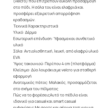
(velcro) που επιτρέπουν εύκολη προσαρμογή
στο πόδι. Η σόλα του είναι ελαφριά και
προσφέρει εξαιρετική απορρόφηση
κραδασμών.
Τεχνικά Χαρακτηριστικά
Υλικό: Δέρμα
Εσωτερική επένδυση: Ύφασμα και συνθετικό
υλικό
Σόλα: Αντιολισθητική, λευκή, από ελαφρύ υλικό
EVA
Ύψος τακουνιού: Περίπου 4 cm (πλατφόρμα)
Κλείσιμο: Δύο λουράκια με velcro για σταθερή
εφαρμογή
Ανατομικός πάτος: Μαλακός, προσαρμόζεται
στο σχήμα του πέλματος
Πώς να το φορέσειςΑυτό το πέδιλο είναι
ιδανικό για casual και smart casual
εμφανίσεις.Με σορτς και αέρινα τοπ για μια