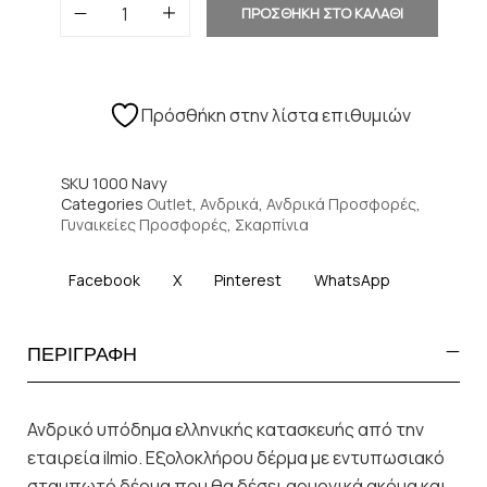
ΠΡΟΣΘΗΚΗ ΣΤΟ ΚΑΛΑΘΙ
Πρόσθήκη στην λίστα επιθυμιών
SKU
1000 Navy
Categories
Outlet
,
Ανδρικά
,
Ανδρικά Προσφορές
,
Γυναικείες Προσφορές
,
Σκαρπίνια
Facebook
X
Pinterest
WhatsApp
ΠΕΡΙΓΡΑΦΗ
Ανδρικό υπόδημα ελληνικής κατασκευής από την
εταιρεία ilmio. Εξολοκλήρου δέρμα με εντυπωσιακό
σταμπωτό δέρμα που θα δέσει αρμονικά ακόμα και