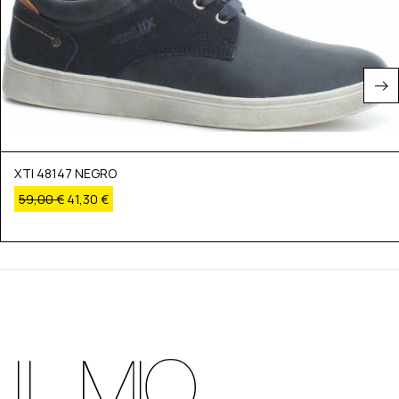
XTI 48147 NEGRO
59,00
€
41,30
€