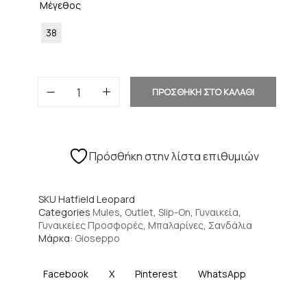
Μέγεθος
38
ΠΡΟΣΘΗΚΗ ΣΤΟ ΚΑΛΑΘΙ
Πρόσθήκη στην λίστα επιθυμιών
SKU
Hatfield Leopard
Categories
Mules
,
Outlet
,
Slip-On
,
Γυναικεία
,
Γυναικείες Προσφορές
,
Μπαλαρίνες
,
Σανδάλια
Μάρκα:
Gioseppo
Facebook
X
Pinterest
WhatsApp