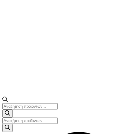
Products
search
Products
search