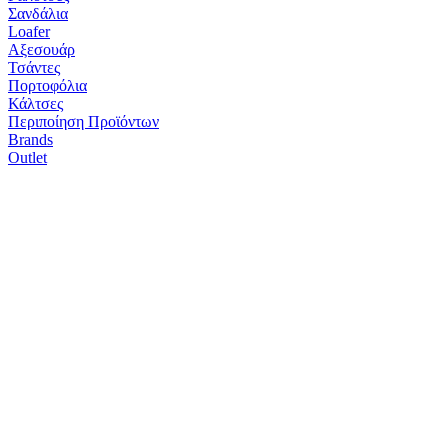
Σανδάλια
Loafer
Αξεσουάρ
Τσάντες
Πορτοφόλια
Κάλτσες
Περιποίηση Προϊόντων
Brands
Outlet