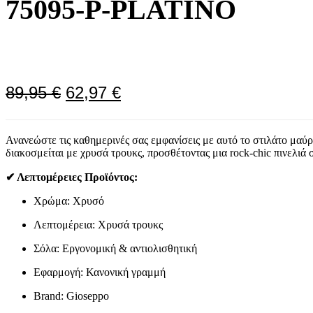
75095-P-PLATINO
Original
Η
89,95
€
62,97
€
price
τρέχουσα
was:
τιμή
Ανανεώστε τις καθημερινές σας εμφανίσεις με αυτό το στιλάτο μαύ
89,95 €.
είναι:
διακοσμείται με χρυσά τρουκς, προσθέτοντας μια rock-chic πινελιά
62,97 €.
✔ Λεπτομέρειες Προϊόντος:
Χρώμα: Χρυσό
Λεπτομέρεια: Χρυσά τρουκς
Σόλα: Εργονομική & αντιολισθητική
Εφαρμογή: Κανονική γραμμή
Brand: Gioseppo