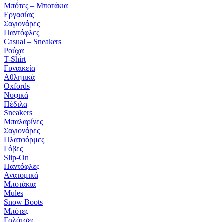
Μπότες – Μποτάκια
Εργασίας
Σαγιονάρες
Παντόφλες
Casual – Sneakers
Ρούχα
T-Shirt
Γυναικεία
Αθλητικά
Oxfords
Νυφικά
Πέδιλα
Sneakers
Μπαλαρίνες
Σαγιονάρες
Πλατφόρμες
Γόβες
Slip-On
Παντόφλες
Ανατομικά
Μποτάκια
Mules
Snow Boots
Μπότες
Γαλότσες